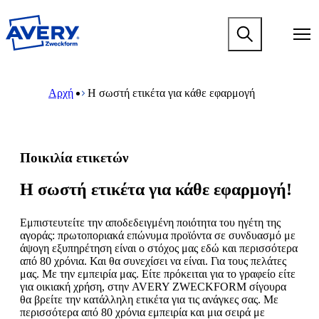
Μ
ε
M
τ
a
ά
i
β
n
M
B
α
n
a
r
σ
Αρχή
Η σωστή ετικέτα για κάθε εφαρμογή
a
i
e
η
v
n
a
σ
i
n
d
τ
g
a
c
ο
a
v
r
κ
Ποικιλία ετικετών
t
i
u
ύ
i
g
m
ρ
o
a
b
Η σωστή ετικέτα για κάθε εφαρμογή!
ι
n
t
ο
m
i
π
e
Εμπιστευτείτε την αποδεδειγμένη ποιότητα του ηγέτη της
o
ε
g
αγοράς: πρωτοποριακά επώνυμα προϊόντα σε συνδυασμό με
n
ρ
a
άψογη εξυπηρέτηση είναι ο στόχος μας εδώ και περισσότερα
m
ι
m
από 80 χρόνια. Και θα συνεχίσει να είναι. Για τους πελάτες
e
ε
e
μας. Με την εμπειρία μας. Είτε πρόκειται για το γραφείο είτε
g
χ
n
για οικιακή χρήση, στην AVERY ZWECKFORM σίγουρα
a
ό
u
θα βρείτε την κατάλληλη ετικέτα για τις ανάγκες σας. Με
m
μ
m
περισσότερα από 80 χρόνια εμπειρία και μια σειρά με
e