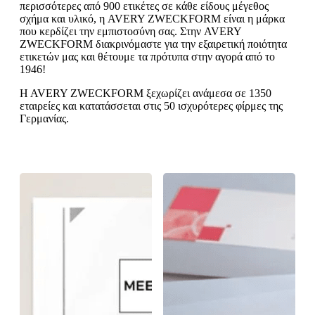
ε
o
περισσότερες από 900 ετικέτες σε κάθε είδους μέγεθος
n
ν
b
σχήμα και υλικό, η AVERY ZWECKFORM είναι η μάρκα
u
ο
i
που κερδίζει την εμπιστοσύνη σας. Στην AVERY
l
ZWECKFORM διακρινόμαστε για την εξαιρετική ποιότητα
e
ετικετών μας και θέτουμε τα πρότυπα στην αγορά από το
1946!
H AVERY ZWECKFORM ξεχωρίζει ανάμεσα σε 1350
εταιρείες και κατατάσσεται στις 50 ισχυρότερες φίρμες της
Γερμανίας.