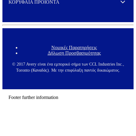
αυτά τα πρότυπα στις ανάγκες σας και να αλλάξετε κείμενο
ΚΟΡΥΦΑΙΑ ΠΡΟΪΟΝΤΑ
Expand
και σχήμα μεμονωμένα.
Νομικές Παρατηρήσεις
F
Δήλωση Προσβασιμότητας
o
o
t
© 2017 Avery είναι ένα εμπορικό σήμα των CCL Industries Inc.,
e
Toronto (Καναδάς). Με την επιφύλαξη παντός δικαιώματος.
r
m
e
n
u
Footer further information