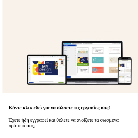
ε
o
n
ν
b
u
ο
i
l
e
Κάντε κλικ εδώ για να σώσετε τις εργασίες σας!
Έχετε ήδη εγγραφεί και θέλετε να ανοίξετε τα σωσμένα
πρότυπά σας;