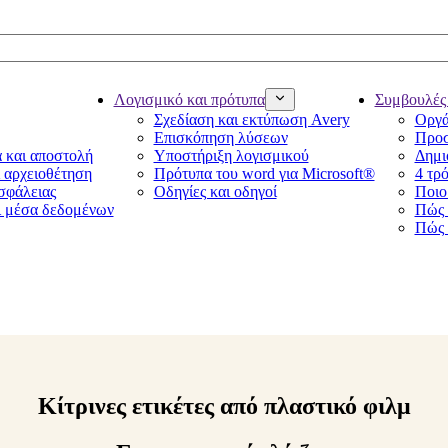
Λογισμικό και πρότυπα
Συμβουλές 
Σχεδίαση και εκτύπωση Avery
Οργά
Επισκόπηση λύσεων
Προσ
α και αποστολή
Υποστήριξη λογισμικού
Δημι
ι αρχειοθέτηση
Πρότυπα του word για Microsoft®
4 τρό
ασφάλειας
Οδηγίες και οδηγοί
Ποιο 
ι μέσα δεδομένων
Πώς 
Πώς 
Κίτρινες ετικέτες από πλαστικό φιλμ