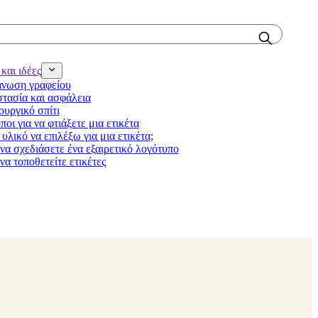
και ιδέες
νωση γραφείου
τασία και ασφάλεια
ουργικό σπίτι
ποι για να φτιάξετε μια ετικέτα
υλικό να επιλέξω για μια ετικέτα;
να σχεδιάσετε ένα εξαιρετικό λογότυπο
να τοποθετείτε ετικέτες