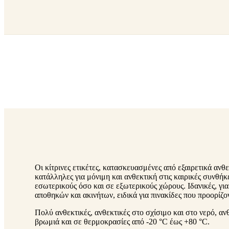
ε
n
ν
u
ο
Οι κίτρινες ετικέτες, κατασκευασμένες από εξαιρετικά ανθε
κατάλληλες για μόνιμη και ανθεκτική στις καιρικές συνθή
εσωτερικούς όσο και σε εξωτερικούς χώρους. Ιδανικές, γι
αποθηκών και ακινήτων, ειδικά για πινακίδες που προορίζο
Πολύ ανθεκτικές, ανθεκτικές στο σχίσιμο και στο νερό, ανθ
βρωμιά και σε θερμοκρασίες από -20 °C έως +80 °C.