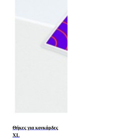
Θήκες για κονκάρδες
XL