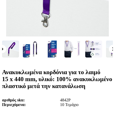
ε
o
n
ν
b
u
ο
i
l
e
Ανακυκλωμένα κορδόνια για το λαιμό
15 x 440 mm, υλικό: 100% ανακυκλωμένο
πλαστικό μετά την κατανάλωση
αριθμός sku
4842P
Περιεχόμενα
10 Τεμάχιο