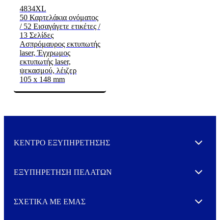
4834XL
50 Καρτελάκια ονόματος
/ 52 Εισαγάγετε ετικέτες /
13 Σελίδες
Ασπρόμαυρος εκτυπωτής
laser, Έγχρωμος
εκτυπωτής laser,
ψεκασμού, λέιζερ
105 x 148 mm
ΚΕΝΤΡΟ ΕΞΥΠΗΡΕΤΗΣΗΣ
Expand
ΕΞΥΠΗΡΕΤΗΣΗ ΠΕΛΑΤΩΝ
Expand
ΣΧΕΤΙΚΑ ΜΕ ΕΜΑΣ
Expand