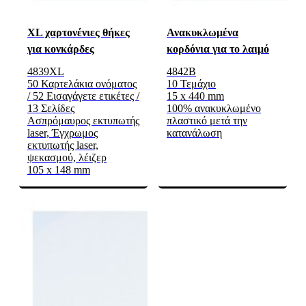
XL χαρτονένιες θήκες
Ανακυκλωμένα
για κονκάρδες
κορδόνια για το λαιμό
4839XL
4842B
50 Καρτελάκια ονόματος
10 Τεμάχιο
/ 52 Εισαγάγετε ετικέτες /
15 x 440 mm
13 Σελίδες
100% ανακυκλωμένο
Ασπρόμαυρος εκτυπωτής
πλαστικό μετά την
laser, Έγχρωμος
κατανάλωση
εκτυπωτής laser,
ψεκασμού, λέιζερ
105 x 148 mm