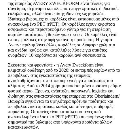
της εταιρείας AVERY ZWECKFORM είναι τέλειες για
συνέδρια, σεμινάρια και όλες τις επαγγελματικές ή ιδιωτικές
εκδηλώσεις, αλλά είναι επίσης ιδανικές ως μπρελόκ.
Ιδιαίτερα βιώσιμες: οι κορδέλες είναι κατασκευασμένες από
ανακυκλωμένο PET (rPET). Οι κορδέλες έχουν καρφίτσα
ασφαλείας και περιστρεφόμενο γάντζο για τη στερέωση
καρτών ταυτότητας ή θηκών για ετικέτες. Οι κορδέλες είναι
επίσης μαλακές στην αφή για άνετη πρόσφυση. Η γκάμα
Avery περιλαμβάνει άλλες κορδέλες σε διάφορα χρώματα
και σχέδια, καθώς και κατάλληλες λύσεις για ετικέτες
ονομάτων. 10 κορδόνια σε καρούλι ανά συσκευασία.
Σκεφτείτε και φροντίστε - η Avery Zweckform είναι
κλιματικά ουδέτερη από το 2020: οι εκπομπές αερίων από το
περιβάλλον στις εγκαταστάσεις της εταιρείας
αντισταθμίζονται με πιστοποιημένα έργα προστασίας του
κλίματος. Από το 2014 χρησιμοποιείται μόνο πράσινο ρεύμα/
φυσικό αέριο. Έρευνα, ανάπτυξη, παραγωγή, logistics και
διοίκηση στις εγκαταστάσεις της εταιρείας στο Oberlaindern/
Βαυαρία εγγυώνται τα υψηλότερα πρότυπα ποιότητας και
περιβαλλοντικά πρότυπα, καθώς και σύντομες διαδρομές
παράδοσης. Οι ταινίες είναι κατασκευασμένες από
ανακυκλωμένο πλαστικό PET (rPET) και επομένως είναι
σημαντικά πιο βιώσιμες από υπάρχοντα προϊόντα άλλων
κατασκευαστών.