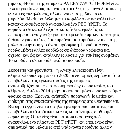
μήκους 440 mm της εταιρείας AVERY ZWECKFORM είναι
τέλεια για συνέδρια, σεμινάρια και όλες τις επαγγελματικές ή
ιδιωτικές εκδηλώσεις, αλλά είναι επίσης ιδανικά ως
μπρελόκ. Ιδιαίτερα βιώσιμα: τα κορδόνια σε καρούλι είναι
κατασκευασμένα από ανακυκλωμένο PET (rPET). Τα
κορδόνια σε καρούλι έχουν καρφίτσα ασφαλείας και
περιστρεφόμενο γάντζο για τη στερέωση καρτών ταυτότητας
ή θηκών για ετικέτες. Τα κορδόνια σε καρούλι είναι επίσης
μαλακά στην αφή για άνετη πρόσφυση. Η γκάμα Avery
περιλαμβάνει άλλες κορδέλες σε διάφορα χρώματα και
σχέδια, καθώς και κατάλληλες λύσεις για ετικέτες ονομάτων.
10 κορδόνια σε καρούλι ανά συσκευασία.
Σκεφτείτε και φροντίστε - η Avery Zweckform είναι
κλιματικά ουδέτερη από το 2020: οι εκπομπές αερίων από το
περιβάλλον στις εγκαταστάσεις της εταιρείας
αντισταθμίζονται με πιστοποιημένα έργα προστασίας του
κλίματος. Από το 2014 χρησιμοποιείται μόνο πράσινο ρεύμα/
φυσικό αέριο. Έρευνα, ανάπτυξη, παραγωγή, logistics και
διοίκηση στις εγκαταστάσεις της εταιρείας στο Oberlaindern/
Βαυαρία εγγυώνται τα υψηλότερα πρότυπα ποιότητας και
περιβαλλοντικά πρότυπα, καθώς και σύντομες διαδρομές
παράδοσης. Οι ταινίες είναι κατασκευασμένες από
ανακυκλωμένο πλαστικό PET (rPET) και επομένως είναι
σημαντικά πιο βιώσιμες από υπάρχοντα προϊόντα άλλων