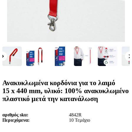
ε
o
n
ν
b
u
ο
i
l
e
Ανακυκλωμένα κορδόνια για το λαιμό
15 x 440 mm, υλικό: 100% ανακυκλωμένο
πλαστικό μετά την κατανάλωση
αριθμός sku
4842R
Περιεχόμενα
10 Τεμάχιο