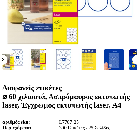
ε
o
n
ν
b
u
ο
i
l
e
Διαφανείς ετικέτες
⌀ 60 χιλιοστά, Ασπρόμαυρος εκτυπωτής
laser, Έγχρωμος εκτυπωτής laser, A4
αριθμός sku
L7787-25
Περιεχόμενα
300 Ετικέτες / 25 Σελίδες