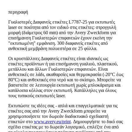
περιγραφή
Γυαλιστερές Διαφανείς ετικέτες L7787-25 για εκτυπωτές
laser σε ποιότητα από τον ειδικό στις ετικέτες: στρογγυλή
μορφή (διάμετρος 60 mm) από την Avery Zweckform για
επισήμανση Γυαλιστερών επιφανειών έχουν εκείνη την
"εκτυπωμένη" εμφάνιση. 300 διαφανείς ετικέτες από
ανθεκτική μεμβράνη πολυεστέρα σε 25 φύλλα.
Οι κρυστάλλινες Διαφανείς ετικέτες είναι ιδανικές ως
ετικέτες προϊόντων ή για επισήμανση γυαλιού, πλαστικού,
μετάλλου και άλλων Γυαλιστερών επιφανειών. Είναι
ανθεκτικές σε λάδι, ακαθαρσίες και θερμοκρασία (-20°C έως
80°C) και ανθεκτικές στο νερό και το σκίσιμο. Μπορείτε να
βασιστείτε σε λειτουργία εκτυπωτή χωρίς μπλοκάρισμα και
κατάλοιπα κόλλας στον εκτυπωτή. Κατάλληλες για όλους
τους τυπικούς εκτυπωτές laser.
Εκτυπώστε τις ιδέες σας - απλά και επαγγελματικά: για τις
ετικέτες σας από την Avery Zweckform μπορείτε να
χρησιμοποιήσετε τον δωρεάν διαδικτυακό σχεδιαστή
ετικετών στο
www.avery.eu/print
. Δημιουργήστε το δικό σας
σχέδιο ετικέτας με το δωρεάν λογισμικό, επιλέξτε ένα από