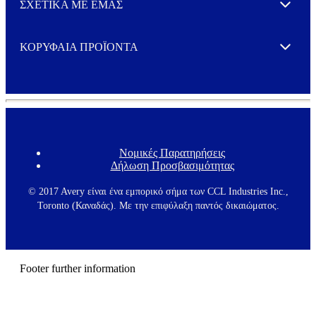
ΣΧΕΤΙΚΑ ΜΕ ΕΜΑΣ
Expand
ΚΟΡΥΦΑΙΑ ΠΡΟΪΟΝΤΑ
Expand
Νομικές Παρατηρήσεις
F
Δήλωση Προσβασιμότητας
o
o
t
© 2017 Avery είναι ένα εμπορικό σήμα των CCL Industries Inc.,
e
Toronto (Καναδάς). Με την επιφύλαξη παντός δικαιώματος.
r
m
e
n
u
Footer further information