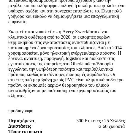
τα εύκολα προσαρμόσιμα πρότυπα σχεδίασης από την
μεγάλη και ποικιλόμορφη επιλογή ή απλά μεταφορτώστε ένα
υπάρχον σχέδιο και στη συνέχεια εκτυπώστε το. Είναι πολύ
γρήγορο και εύκολο να δημιουργήσετε μια επαγγελματική
εμφάνιση.
Σκεφτείτε και νοιαστείτε - η Avery Zweckform είναι
κλιματικά ουδέτερη από το 2020: οι εκπομπές αερίων
θερμοκηπίου στις εγκαταστάσεις αντισταθμίζονται με
πιστοποιημένα έργα προστασίας του κλίματος. Από το 2014
χρησιμοποιείται μόνο ηλεκτρική ενέργεια/αέριο πράσινο. Η
έρευνα, ανάπτυξη, παραγωγή, logistics και διοίκηση στις
εγκαταστάσεις της εταιρείας στο Oberlaindern/Βαυαρία
εγγυώνται την υψηλότερη ποιότητα και περιβαλλοντικά
πρότυπα, καθώς και σύντομες διαδρομές παράδοσης. Οι
ετικέτες από μεμβράνη χωρίς PVC είναι κλιματικά ουδέτερο
προϊόν, οι εκπομπές αερίων θερμοκηπίου του υλικού
αντισταθμίζονται με πιστοποιημένα έργα προστασίας του
κλίματος.
προδιαγραφή
Περιεχόμενα
300 Ετικέτες / 25 Σελίδες
Διαστάσεις
⌀ 60 χιλιοστά
Τύπος εκτυπωτή