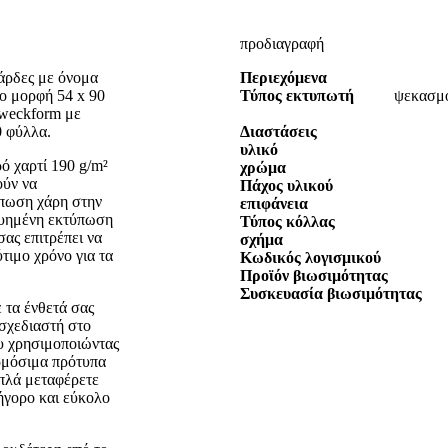
προδιαγραφή
κάρδες με όνομα
Περιεχόμενα
 μορφή 54 x 90
Τύπος εκτυπωτή
ψεκασμο
Zweckform με
0 φύλλα.
Διαστάσεις
υλικό
ό χαρτί 190 g/m²
χρώμα
ούν να
Πάχος υλικού
ύπωση χάρη στην
επιφάνεια
γυημένη εκτύπωση
Τύπος κόλλας
ας επιτρέπει να
σχήμα
τιμο χρόνο για τα
Κωδικός λογισμικού
Προϊόν βιωσιμότητας
Συσκευασία βιωσιμότητας
 τα ένθετά σας
σχεδιαστή στο
ου χρησιμοποιώντας
αρμόσιμα πρότυπα
απλά μεταφέρετε
ρήγορο και εύκολο