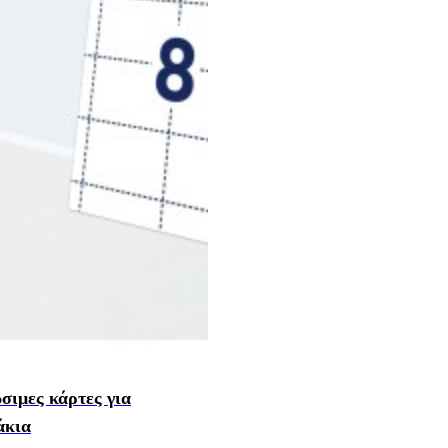
σιμες κάρτες για
άκια