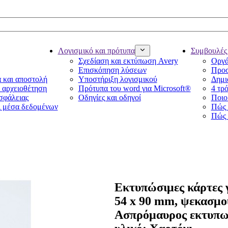
Λογισμικό και πρότυπα
Συμβουλές 
Σχεδίαση και εκτύπωση Avery
Οργά
Επισκόπηση λύσεων
Προσ
α και αποστολή
Υποστήριξη λογισμικού
Δημι
ι αρχειοθέτηση
Πρότυπα του word για Microsoft®
4 τρό
ασφάλειας
Οδηγίες και οδηγοί
Ποιο 
ι μέσα δεδομένων
Πώς 
Πώς 
Εκτυπώσιμες κάρτες 
54 x 90 mm, ψεκασμο
Ασπρόμαυρος εκτυπωτ