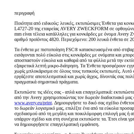
περιγραφή
Ποιότητα από ειδικούς: λευκές, εκτυπώσιμες Ένθετα για κον
L4727-20 της εταιρείας AVERY ZWECKFORM σε ορθογώνιο
mm είναι τέλεια κατάλληλες για κονκάρδες με όνομα Avery 
αριθμό προϊόντος 4820. Περιεχόμενο: 200 λευκά ένθετα σε 2
Τα ένθετα με πιστοποίηση FSC® κατασκευασμένα από στιβαρ
εισάγονται πολύ εύκολα στις κονκάρδες με ονόματα και μπορ
αποσπαστούν εύκολα και καθαρά από τα φύλλα μετά την εκτ
εξαιρετικά λεπτή μικρο-διάτρηση. Τα Ένθετα προσφέρουν εγ
χωρίς μπλοκάρισμα σε όλους τους τυπικούς εκτυπωτές. Αυτό σ
εργάζεστε αποτελεσματικά και χωρίς άγχος, δίνοντάς σας πολύ
πραγματικά σημαντικά πράγματα.
Εκτυπώστε τις ιδέες σας - απλά και επαγγελματικά: εκτυπώστε
από την Avery χρησιμοποιώντας τον δωρεάν διαδικτυακό μας 
www.avery.eu/print
. Δημιουργήστε το δικό σας σχέδιο ένθετ
το δωρεάν λογισμικό μας, επιλέξτε ένα από τα εύκολα προσ
σχεδιασμού από τη μεγάλη και ποικιλόμορφη επιλογή μας ή 
υπάρχον σχέδιο και στη συνέχεια εκτυπώστε τα. Έτσι είναι γ
να δημιουργήσετε επαγγελματική εμφάνιση.