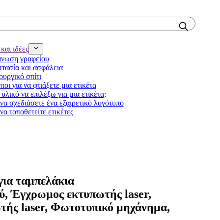
και ιδέες
νωση γραφείου
τασία και ασφάλεια
ουργικό σπίτι
ποι για να φτιάξετε μια ετικέτα
υλικό να επιλέξω για μια ετικέτα;
να σχεδιάσετε ένα εξαιρετικό λογότυπο
να τοποθετείτε ετικέτες
για ταμπελάκια
ύ, Έγχρωμος εκτυπωτής laser,
ής laser, Φωτοτυπικό μηχάνημα,