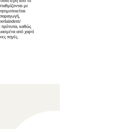
 ουδέτερη από το
σταθμίζονται με
ησιμοποιείται
, παραγωγή,
erlaindern/
ά πρότυπα, καθώς
υασμένα από χαρτί
νες πηγές.