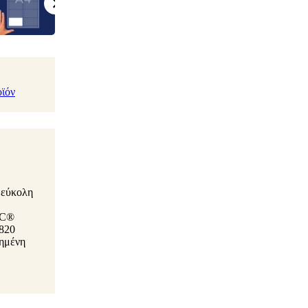
οϊόν
α εύκολη
SC®
820
υημένη