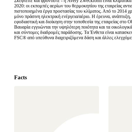
Σκεφτείτε και φροντίστε - η Avery Zweckform είναι κλιματικά
2020: οι εκπομπές αερίων του θερμοκηπίου της εταιρείας αντι
πιστοποιημένα έργα προστασίας του κλίματος. Από το 2014 χρ
μόνο πράσινη ηλεκτρική ενέργεια/αέριο. Η έρευνα, ανάπτυξη
εφοδιαστική και διοίκηση στην τοποθεσία της εταιρείας στο Ob
Βαυαρία εγγυώνται την υψηλότερη ποιότητα και τα οικολογικ
και σύντομες διαδρομές παράδοσης. Τα Ένθετα είναι κατασκε
FSC® από υπεύθυνα διαχειριζόμενα δάση και άλλες ελεγχόμε
Facts