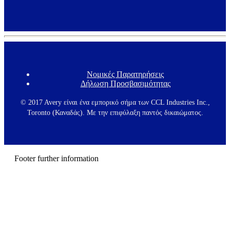
Expand
Νομικές Παρατηρήσεις
F
Δήλωση Προσβασιμότητας
o
o
t
© 2017 Avery είναι ένα εμπορικό σήμα των CCL Industries Inc.,
e
Toronto (Καναδάς). Με την επιφύλαξη παντός δικαιώματος.
r
m
e
n
u
Footer further information