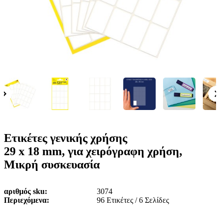
ε
o
n
ν
b
u
ο
i
l
e
Ετικέτες γενικής χρήσης
29 x 18 mm, για χειρόγραφη χρήση,
Μικρή συσκευασία
αριθμός sku
3074
Περιεχόμενα
96 Ετικέτες / 6 Σελίδες