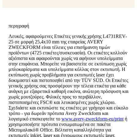
περιγραφή
Λευκές, αφαιρούμενες Ετικέτες γενικής χρήσης L4731REV-
25 σε μορφή 25,4x10 mm της εταιρείας AVERY
ZWECKFORM είναι τέλειες για επισήμανση τιμών
προϊόντων (4725 ετικέτες/συσκευασία). Οι ετικέτες κολλούν
αξιόπιστα και αφαιρούνται χωρίς να αφήνουν υπολείμματα
στην επιφάνεια. Μπορείτε να βασιστείτε σε εκτύπωση χωρίς
μπλοκαρίσματα και υπολείμματα κόλλας στον εκτυπωτή. Η
εκτύπωση χωρίς προβλήματα για εκτυπωτές laser έχει
δοκιμαστεί και πιστοποιηθεί από την TÜV SÜD. Οι Ετικέτες
γενικής χρήσης σας προσφέρουν την τέλεια ετικέτα για κάθε
ανάγκη με εξαιρετικά καθαρή εικόνα, ανώτερη πρόσφυση και
χωρίς μουτζούρες. Φιλικές προς το περιβάλλον,
πιστοποιημένες FSC® και λευκασμένες χωρίς χλώριο.
Σχεδιάστε και εκτυπώστε τις ετικέτες με γρήγορο και εύκολο
τρόπο - για δωρεάν πρότυπα Avery Zweckform και
λογισμικό επισκεφτείτε το
www.avery-zweckform-eu/print
ή
χρησιμοποιήστε πρότυπα ενσωματωμένα σε πακέτα
Microμαλακό® Office. Βέλτιστη καταλληλότητα για
εκτυπωτές inkjet, laser και έγχρωμους εκτυπωτές laser.