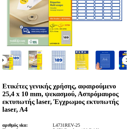
ε
o
n
ν
b
u
ο
i
l
e
Ετικέτες γενικής χρήσης, αφαιρούμενο
25,4 x 10 mm, ψεκασμού, Ασπρόμαυρος
εκτυπωτής laser, Έγχρωμος εκτυπωτής
laser, A4
αριθμός sku
L4731REV-25