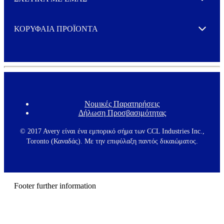
Expand
ΚΟΡΥΦΑΙΑ ΠΡΟΪΟΝΤΑ
Expand
Νομικές Παρατηρήσεις
F
Δήλωση Προσβασιμότητας
o
o
t
© 2017 Avery είναι ένα εμπορικό σήμα των CCL Industries Inc.,
e
Toronto (Καναδάς). Με την επιφύλαξη παντός δικαιώματος.
r
m
e
n
u
Footer further information