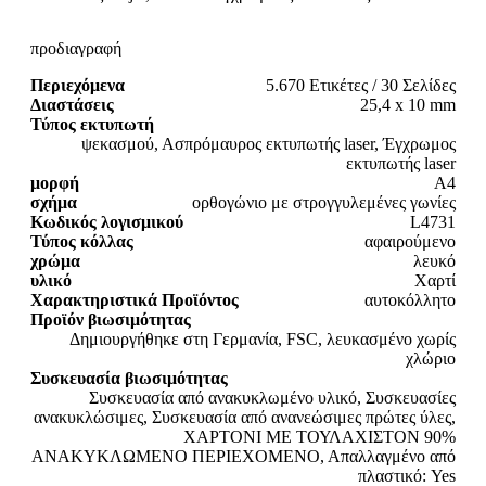
προδιαγραφή
Περιεχόμενα
5.670 Ετικέτες / 30 Σελίδες
Διαστάσεις
25,4 x 10 mm
Τύπος εκτυπωτή
ψεκασμού, Ασπρόμαυρος εκτυπωτής laser, Έγχρωμος
εκτυπωτής laser
μορφή
A4
σχήμα
ορθογώνιο με στρογγυλεμένες γωνίες
Κωδικός λογισμικού
L4731
Τύπος κόλλας
αφαιρούμενο
χρώμα
λευκό
υλικό
Χαρτί
Χαρακτηριστικά Προϊόντος
αυτοκόλλητο
Προϊόν βιωσιμότητας
Δημιουργήθηκε στη Γερμανία, FSC, λευκασμένο χωρίς
χλώριο
Συσκευασία βιωσιμότητας
Συσκευασία από ανακυκλωμένο υλικό, Συσκευασίες
ανακυκλώσιμες, Συσκευασία από ανανεώσιμες πρώτες ύλες,
ΧΑΡΤΟΝΙ ΜΕ ΤΟΥΛΑΧΙΣΤΟΝ 90%
ΑΝΑΚΥΚΛΩΜΕΝΟ ΠΕΡΙΕΧΟΜΕΝΟ, Απαλλαγμένο από
πλαστικό: Yes