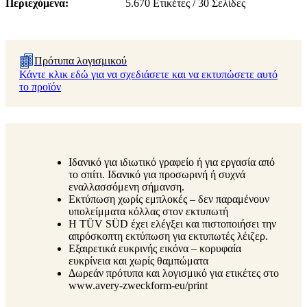
Περιεχόμενα
5.670 Ετικέτες / 30 Σελίδες
Πρότυπα λογισμικού
Κάντε κλικ εδώ για να σχεδιάσετε και να εκτυπώσετε αυτό
το προϊόν
Ιδανικό για ιδιωτικό γραφείο ή για εργασία από
το σπίτι. Ιδανικό για προσωρινή ή συχνά
εναλλασσόμενη σήμανση.
Εκτύπωση χωρίς εμπλοκές – δεν παραμένουν
υπολείμματα κόλλας στον εκτυπωτή
Η TÜV SÜD έχει ελέγξει και πιστοποιήσει την
απρόσκοπτη εκτύπωση για εκτυπωτές λέιζερ.
Εξαιρετικά ευκρινής εικόνα – κορυφαία
ευκρίνεια και χωρίς θαμπώματα
Δωρεάν πρότυπα και λογισμικό για ετικέτες στο
www.avery-zweckform-eu/print