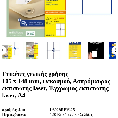
ε
o
n
ν
b
u
ο
i
l
e
Ετικέτες γενικής χρήσης
105 x 148 mm, ψεκασμού, Ασπρόμαυρος
εκτυπωτής laser, Έγχρωμος εκτυπωτής
laser, A4
αριθμός sku
L6028REV-25
Περιεχόμενα
120 Ετικέτες / 30 Σελίδες