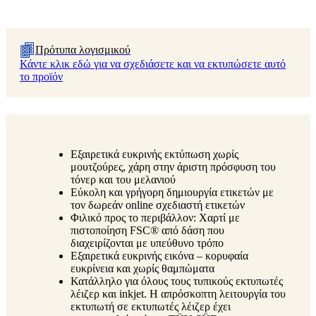
Πρότυπα λογισμικού
Κάντε κλικ εδώ για να σχεδιάσετε και να εκτυπώσετε αυτό
το προϊόν
Εξαιρετικά ευκρινής εκτύπωση χωρίς
μουτζούρες, χάρη στην άριστη πρόσφυση του
τόνερ και του μελανιού
Εύκολη και γρήγορη δημιουργία ετικετών με
τον δωρεάν online σχεδιαστή ετικετών
Φιλικό προς το περιβάλλον: Χαρτί με
πιστοποίηση FSC® από δάση που
διαχειρίζονται με υπεύθυνο τρόπο
Εξαιρετικά ευκρινής εικόνα – κορυφαία
ευκρίνεια και χωρίς θαμπώματα
Κατάλληλο για όλους τους τυπικούς εκτυπωτές
λέιζερ και inkjet. Η απρόσκοπτη λειτουργία του
εκτυπωτή σε εκτυπωτές λέιζερ έχει