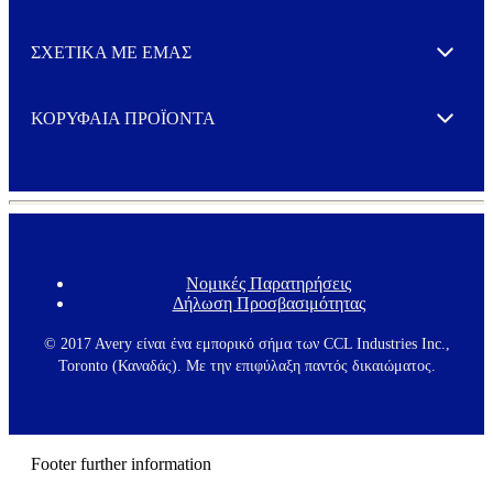
ΣΧΕΤΙΚΑ ΜΕ ΕΜΑΣ
Expand
ΚΟΡΥΦΑΙΑ ΠΡΟΪΟΝΤΑ
Expand
Νομικές Παρατηρήσεις
F
Δήλωση Προσβασιμότητας
o
o
t
© 2017 Avery είναι ένα εμπορικό σήμα των CCL Industries Inc.,
e
Toronto (Καναδάς). Με την επιφύλαξη παντός δικαιώματος.
r
m
e
n
u
Footer further information