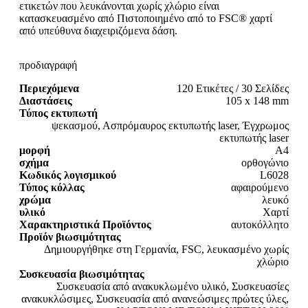
ετικετών που λευκάνονται χωρίς χλώριο είναι
κατασκευασμένο από Πιστοποιημένο από το FSC® χαρτί
από υπεύθυνα διαχειριζόμενα δάση.
προδιαγραφή
Περιεχόμενα
120 Ετικέτες / 30 Σελίδες
Διαστάσεις
105 x 148 mm
Τύπος εκτυπωτή
ψεκασμού, Ασπρόμαυρος εκτυπωτής laser, Έγχρωμος
εκτυπωτής laser
μορφή
A4
σχήμα
ορθογώνιο
Κωδικός λογισμικού
L6028
Τύπος κόλλας
αφαιρούμενο
χρώμα
λευκό
υλικό
Χαρτί
Χαρακτηριστικά Προϊόντος
αυτοκόλλητο
Προϊόν βιωσιμότητας
Δημιουργήθηκε στη Γερμανία, FSC, λευκασμένο χωρίς
χλώριο
Συσκευασία βιωσιμότητας
Συσκευασία από ανακυκλωμένο υλικό, Συσκευασίες
ανακυκλώσιμες, Συσκευασία από ανανεώσιμες πρώτες ύλες,