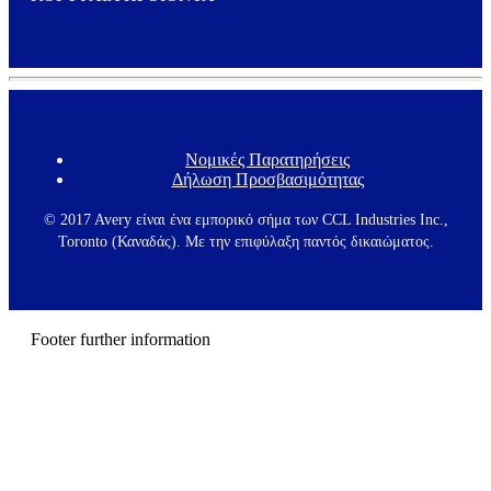
Expand
Νομικές Παρατηρήσεις
F
Δήλωση Προσβασιμότητας
o
o
t
© 2017 Avery είναι ένα εμπορικό σήμα των CCL Industries Inc.,
e
Toronto (Καναδάς). Με την επιφύλαξη παντός δικαιώματος.
r
m
e
n
u
Footer further information