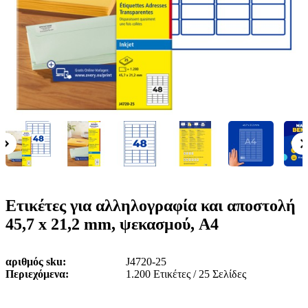
ε
o
n
ν
b
u
ο
i
l
e
Ετικέτες για αλληλογραφία και αποστολή
45,7 x 21,2 mm, ψεκασμού, A4
αριθμός sku
J4720-25
Περιεχόμενα
1.200 Ετικέτες / 25 Σελίδες