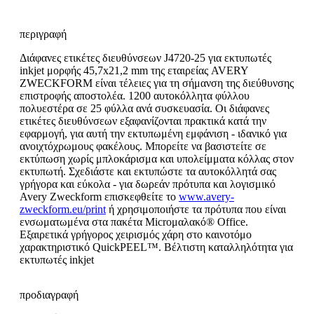
περιγραφή
Διάφανες ετικέτες διευθύνσεων J4720-25 για εκτυπωτές
inkjet μορφής 45,7x21,2 mm της εταιρείας AVERY
ZWECKFORM είναι τέλειες για τη σήμανση της διεύθυνσης
επιστροφής αποστολέα. 1200 αυτοκόλλητα φύλλου
πολυεστέρα σε 25 φύλλα ανά συσκευασία. Οι διάφανες
ετικέτες διευθύνσεων εξαφανίζονται πρακτικά κατά την
εφαρμογή, για αυτή την εκτυπωμένη εμφάνιση - ιδανικό για
ανοιχτόχρωμους φακέλους. Μπορείτε να βασιστείτε σε
εκτύπωση χωρίς μπλοκάρισμα και υπολείμματα κόλλας στον
εκτυπωτή. Σχεδιάστε και εκτυπώστε τα αυτοκόλλητά σας
γρήγορα και εύκολα - για δωρεάν πρότυπα και λογισμικό
Avery Zweckform επισκεφθείτε το
www.avery-
zweckform.eu/print
ή χρησιμοποιήστε τα πρότυπα που είναι
ενσωματωμένα στα πακέτα Microμαλακό® Office.
Εξαιρετικά γρήγορος χειρισμός χάρη στο καινοτόμο
χαρακτηριστικό QuickPEEL™. Βέλτιστη καταλληλότητα για
εκτυπωτές inkjet
προδιαγραφή