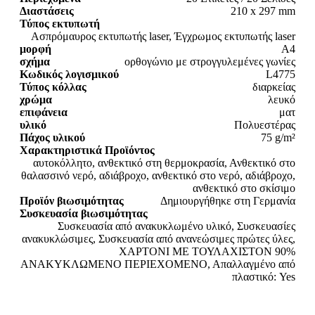
Διαστάσεις
210 x 297 mm
Τύπος εκτυπωτή
Ασπρόμαυρος εκτυπωτής laser, Έγχρωμος εκτυπωτής laser
μορφή
A4
σχήμα
ορθογώνιο με στρογγυλεμένες γωνίες
Κωδικός λογισμικού
L4775
Τύπος κόλλας
διαρκείας
χρώμα
λευκό
επιφάνεια
ματ
υλικό
Πολυεστέρας
Πάχος υλικού
75 g/m²
Χαρακτηριστικά Προϊόντος
αυτοκόλλητο, ανθεκτικό στη θερμοκρασία, Ανθεκτικό στο
θαλασσινό νερό, αδιάβροχο, ανθεκτικό στο νερό, αδιάβροχο,
ανθεκτικό στο σκίσιμο
Προϊόν βιωσιμότητας
Δημιουργήθηκε στη Γερμανία
Συσκευασία βιωσιμότητας
Συσκευασία από ανακυκλωμένο υλικό, Συσκευασίες
ανακυκλώσιμες, Συσκευασία από ανανεώσιμες πρώτες ύλες,
ΧΑΡΤΟΝΙ ΜΕ ΤΟΥΛΑΧΙΣΤΟΝ 90%
ΑΝΑΚΥΚΛΩΜΕΝΟ ΠΕΡΙΕΧΟΜΕΝΟ, Απαλλαγμένο από
πλαστικό: Yes