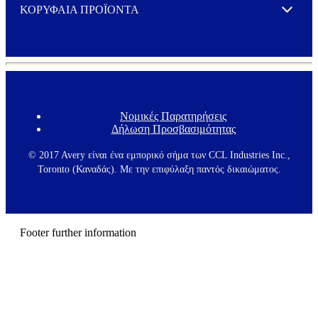
ΚΟΡΥΦΑΙΑ ΠΡΟΪΟΝΤΑ
Expand
Νομικές Παρατηρήσεις
F
Δήλωση Προσβασιμότητας
o
o
t
© 2017 Avery είναι ένα εμπορικό σήμα των CCL Industries Inc.,
e
Toronto (Καναδάς). Με την επιφύλαξη παντός δικαιώματος.
r
m
e
n
u
Footer further information