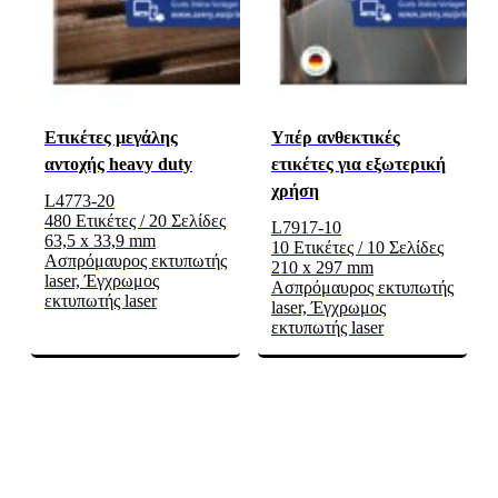
Ετικέτες μεγάλης
Υπέρ ανθεκτικές
αντοχής heavy duty
ετικέτες για εξωτερική
χρήση
L4773-20
480 Ετικέτες / 20 Σελίδες
L7917-10
63,5 x 33,9 mm
10 Ετικέτες / 10 Σελίδες
Ασπρόμαυρος εκτυπωτής
210 x 297 mm
laser, Έγχρωμος
Ασπρόμαυρος εκτυπωτής
εκτυπωτής laser
laser, Έγχρωμος
εκτυπωτής laser