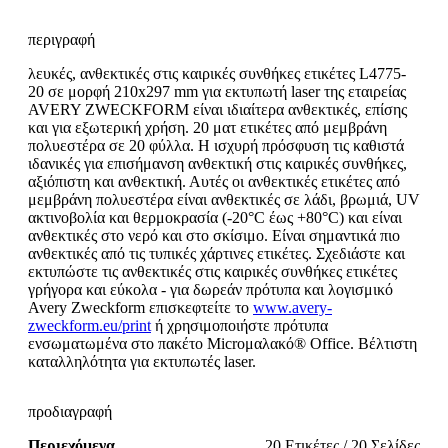
περιγραφή
λευκές, ανθεκτικές στις καιρικές συνθήκες ετικέτες L4775-
20 σε μορφή 210x297 mm για εκτυπωτή laser της εταιρείας
AVERY ZWECKFORM είναι ιδιαίτερα ανθεκτικές, επίσης
και για εξωτερική χρήση. 20 ματ ετικέτες από μεμβράνη
πολυεστέρα σε 20 φύλλα. Η ισχυρή πρόσφυση τις καθιστά
ιδανικές για επισήμανση ανθεκτική στις καιρικές συνθήκες,
αξιόπιστη και ανθεκτική. Αυτές οι ανθεκτικές ετικέτες από
μεμβράνη πολυεστέρα είναι ανθεκτικές σε λάδι, βρωμιά, UV
ακτινοβολία και θερμοκρασία (-20°C έως +80°C) και είναι
ανθεκτικές στο νερό και στο σκίσιμο. Είναι σημαντικά πιο
ανθεκτικές από τις τυπικές χάρτινες ετικέτες. Σχεδιάστε και
εκτυπώστε τις ανθεκτικές στις καιρικές συνθήκες ετικέτες
γρήγορα και εύκολα - για δωρεάν πρότυπα και λογισμικό
Avery Zweckform επισκεφτείτε το
www.avery-
zweckform.eu/print
ή χρησιμοποιήστε πρότυπα
ενσωματωμένα στο πακέτο Microμαλακό® Office. Βέλτιστη
καταλληλότητα για εκτυπωτές laser.
προδιαγραφή
Περιεχόμενα
20 Ετικέτες / 20 Σελίδες