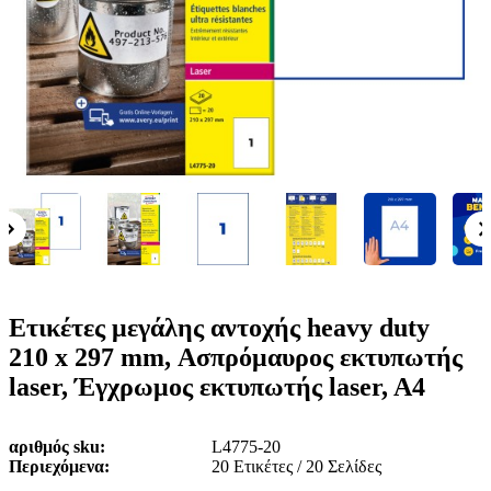
ε
o
n
ν
b
u
ο
i
l
e
Ετικέτες μεγάλης αντοχής heavy duty
210 x 297 mm, Ασπρόμαυρος εκτυπωτής
laser, Έγχρωμος εκτυπωτής laser, A4
αριθμός sku
L4775-20
Περιεχόμενα
20 Ετικέτες / 20 Σελίδες