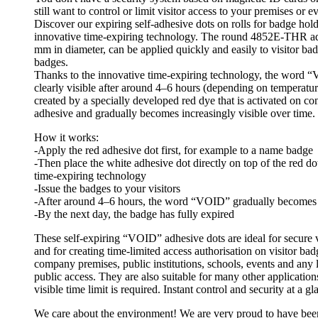
still want to control or limit visitor access to your premises or e
Discover our expiring self-adhesive dots on rolls for badge hold
innovative time-expiring technology. The round 4852E-THR ad
mm in diameter, can be applied quickly and easily to visitor ba
badges.
Thanks to the innovative time-expiring technology, the word
clearly visible after around 4–6 hours (depending on temperature
created by a specially developed red dye that is activated on con
adhesive and gradually becomes increasingly visible over time.
How it works:
-Apply the red adhesive dot first, for example to a name badge
-Then place the white adhesive dot directly on top of the red dot
time-expiring technology
-Issue the badges to your visitors
-After around 4–6 hours, the word “VOID” gradually becomes 
-By the next day, the badge has fully expired
These self-expiring “VOID” adhesive dots are ideal for secure
and for creating time-limited access authorisation on visitor ba
company premises, public institutions, schools, events and any 
public access. They are also suitable for many other applicatio
visible time limit is required. Instant control and security at a gl
We care about the environment! We are very proud to have bee