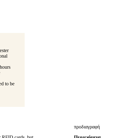
ester
onal
 hours
e
ed to be
προδιαγραφή
r RFID cards, but
Περιεχόμενα