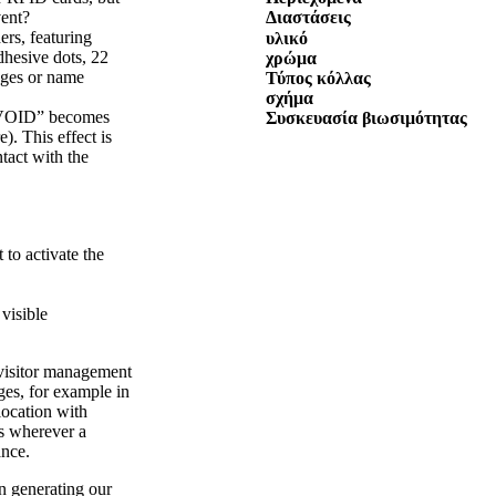
vent?
Διαστάσεις
ers, featuring
υλικό
hesive dots, 22
χρώμα
dges or name
Τύπος κόλλας
σχήμα
 “VOID” becomes
Συσκευασία βιωσιμότητας
). This effect is
tact with the
 to activate the
visible
 visitor management
dges, for example in
location with
ns wherever a
ance.
n generating our