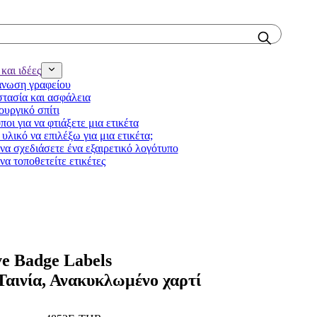
και ιδέες
νωση γραφείου
τασία και ασφάλεια
ουργικό σπίτι
ποι για να φτιάξετε μια ετικέτα
υλικό να επιλέξω για μια ετικέτα;
να σχεδιάσετε ένα εξαιρετικό λογότυπο
να τοποθετείτε ετικέτες
ve Badge Labels
 Ταινία, Ανακυκλωμένο χαρτί