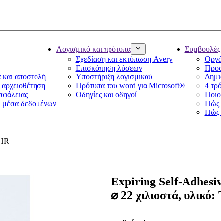
Λογισμικό και πρότυπα
Συμβουλές 
Σχεδίαση και εκτύπωση Avery
Οργά
Επισκόπηση λύσεων
Προσ
α και αποστολή
Υποστήριξη λογισμικού
Δημι
ι αρχειοθέτηση
Πρότυπα του word για Microsoft®
4 τρό
ασφάλειας
Οδηγίες και οδηγοί
Ποιο 
ι μέσα δεδομένων
Πώς 
Πώς 
THR
Expiring Self-Adhesi
⌀ 22 χιλιοστά, υλικό: