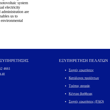
hotovoltaic system
al electricity
 administration are
nables us to
g environmental
ΕΞΥΠΗΡΕΤΗΣΗΣ
ΕΞΥΠΗΡΕΤΗΣΗ ΠΕΛΑΤΩΝ
62 4661
Συχνές ερωτήσεις
s.gr
Κατάλογοι προϊόντων
Τρόπος αγοράς
Κέντρο βοήθειας
Συχνές ερωτήσεις (FAQ)