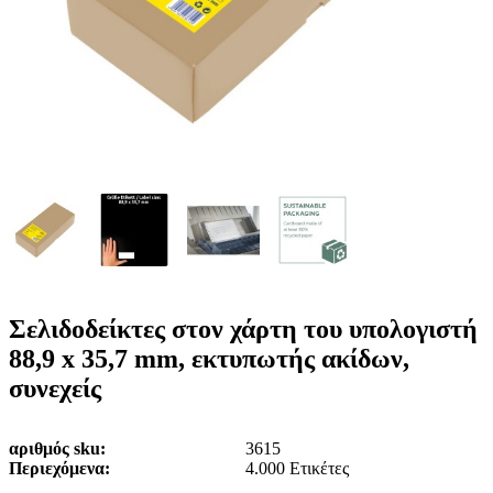
ε
o
n
ν
b
u
ο
i
l
e
Σελιδοδείκτες στον χάρτη του υπολογιστή
88,9 x 35,7 mm, εκτυπωτής ακίδων,
συνεχείς
αριθμός sku
3615
Περιεχόμενα
4.000 Ετικέτες