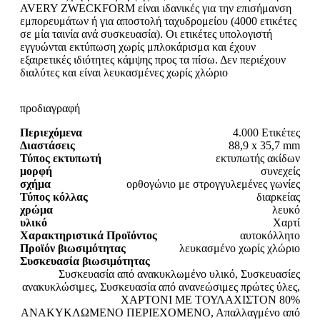
AVERY ZWECKFORM είναι ιδανικές για την επισήμανση
εμπορευμάτων ή για αποστολή ταχυδρομείου (4000 ετικέτες
σε μία ταινία ανά συσκευασία). Οι ετικέτες υπολογιστή
εγγυώνται εκτύπωση χωρίς μπλοκάρισμα και έχουν
εξαιρετικές ιδιότητες κάμψης προς τα πίσω. Δεν περιέχουν
διαλύτες και είναι λευκασμένες χωρίς χλώριο
προδιαγραφή
Περιεχόμενα
4.000 Ετικέτες
Διαστάσεις
88,9 x 35,7 mm
Τύπος εκτυπωτή
εκτυπωτής ακίδων
μορφή
συνεχείς
σχήμα
ορθογώνιο με στρογγυλεμένες γωνίες
Τύπος κόλλας
διαρκείας
χρώμα
λευκό
υλικό
Χαρτί
Χαρακτηριστικά Προϊόντος
αυτοκόλλητο
Προϊόν βιωσιμότητας
λευκασμένο χωρίς χλώριο
Συσκευασία βιωσιμότητας
Συσκευασία από ανακυκλωμένο υλικό, Συσκευασίες
ανακυκλώσιμες, Συσκευασία από ανανεώσιμες πρώτες ύλες,
ΧΑΡΤΟΝΙ ΜΕ ΤΟΥΛΑΧΙΣΤΟΝ 80%
ΑΝΑΚΥΚΛΩΜΕΝΟ ΠΕΡΙΕΧΟΜΕΝΟ, Απαλλαγμένο από