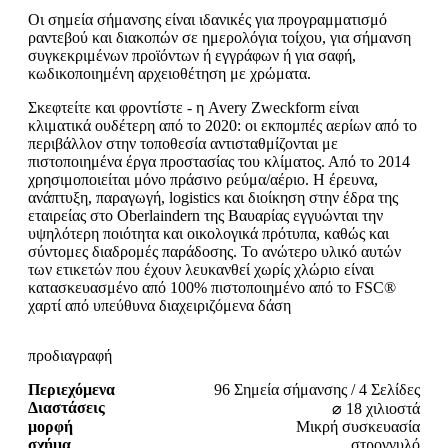
Οι σημεία σήμανσης είναι ιδανικές για προγραμματισμό
ραντεβού και διακοπών σε ημερολόγια τοίχου, για σήμανση
συγκεκριμένων προϊόντων ή εγγράφων ή για σαφή,
κωδικοποιημένη αρχειοθέτηση με χρώματα.
Σκεφτείτε και φροντίστε - η Avery Zweckform είναι
κλιματικά ουδέτερη από το 2020: οι εκπομπές αερίων από το
περιβάλλον στην τοποθεσία αντισταθμίζονται με
πιστοποιημένα έργα προστασίας του κλίματος. Από το 2014
χρησιμοποιείται μόνο πράσινο ρεύμα/αέριο. Η έρευνα,
ανάπτυξη, παραγωγή, logistics και διοίκηση στην έδρα της
εταιρείας στο Oberlaindern της Βαυαρίας εγγυώνται την
υψηλότερη ποιότητα και οικολογικά πρότυπα, καθώς και
σύντομες διαδρομές παράδοσης. Το ανώτερο υλικό αυτών
των ετικετών που έχουν λευκανθεί χωρίς χλώριο είναι
κατασκευασμένο από 100% πιστοποιημένο από το FSC®
χαρτί από υπεύθυνα διαχειριζόμενα δάση
προδιαγραφή
Περιεχόμενα
96 Σημεία σήμανσης / 4 Σελίδες
Διαστάσεις
⌀ 18 χιλιοστά
μορφή
Μικρή συσκευασία
σχήμα
στρογγυλό