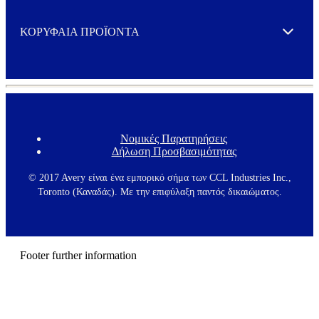
ΚΟΡΥΦΑΙΑ ΠΡΟΪΟΝΤΑ
Expand
Νομικές Παρατηρήσεις
F
Δήλωση Προσβασιμότητας
o
o
t
© 2017 Avery είναι ένα εμπορικό σήμα των CCL Industries Inc.,
e
Toronto (Καναδάς). Με την επιφύλαξη παντός δικαιώματος.
r
m
e
n
u
Footer further information