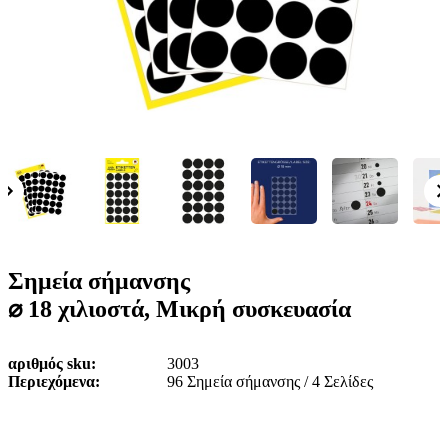
ε
o
n
ν
b
u
ο
i
l
e
Σημεία σήμανσης
⌀ 18 χιλιοστά, Μικρή συσκευασία
αριθμός sku
3003
Περιεχόμενα
96 Σημεία σήμανσης / 4 Σελίδες