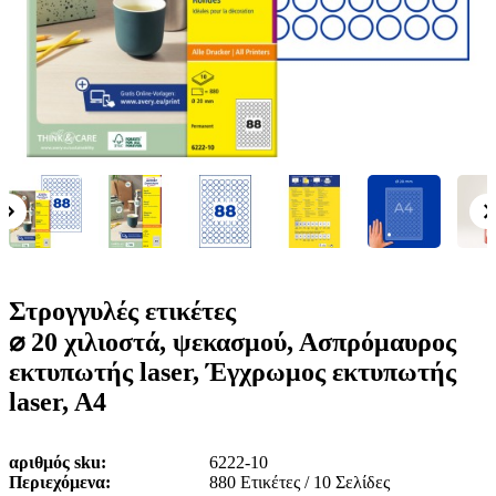
ε
o
n
ν
b
u
ο
i
l
e
Στρογγυλές ετικέτες
⌀ 20 χιλιοστά, ψεκασμού, Ασπρόμαυρος
εκτυπωτής laser, Έγχρωμος εκτυπωτής
laser, A4
αριθμός sku
6222-10
Περιεχόμενα
880 Ετικέτες / 10 Σελίδες