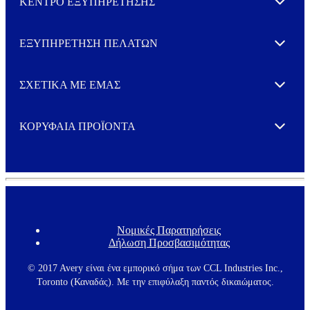
ΚΕΝΤΡΟ ΕΞΥΠΗΡΕΤΗΣΗΣ
Expand
ΕΞΥΠΗΡΕΤΗΣΗ ΠΕΛΑΤΩΝ
Expand
ΣΧΕΤΙΚΑ ΜΕ ΕΜΑΣ
Expand
ΚΟΡΥΦΑΙΑ ΠΡΟΪΟΝΤΑ
Expand
Νομικές Παρατηρήσεις
F
Δήλωση Προσβασιμότητας
o
o
t
© 2017 Avery είναι ένα εμπορικό σήμα των CCL Industries Inc.,
e
Toronto (Καναδάς). Με την επιφύλαξη παντός δικαιώματος.
r
m