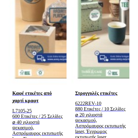
Καφέ ετικέτες από
Στρογγυλές ετικέτες
χαρτί κραφτ
6222REV-10
880 Ετικέτες / 10 Σελίδες
L7105-25
⌀ 20 χιλιοστά
600 Ετικέτες / 25 Σελίδες
ψεκασμού,
⌀ 40 χιλιοστά
Ασπρόμαυρος εκτυπωτής
ψεκασμού,
laser, Έγχρωμος
Ασπρόμαυρος εκτυπωτής
εκτυπωτής laser