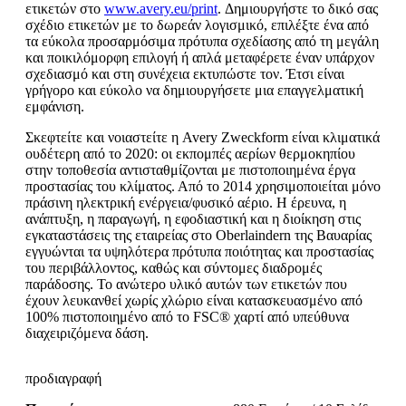
ετικετών στο
www.avery.eu/print
. Δημιουργήστε το δικό σας
σχέδιο ετικετών με το δωρεάν λογισμικό, επιλέξτε ένα από
τα εύκολα προσαρμόσιμα πρότυπα σχεδίασης από τη μεγάλη
και ποικιλόμορφη επιλογή ή απλά μεταφέρετε έναν υπάρχον
σχεδιασμό και στη συνέχεια εκτυπώστε τον. Έτσι είναι
γρήγορο και εύκολο να δημιουργήσετε μια επαγγελματική
εμφάνιση.
Σκεφτείτε και νοιαστείτε η Avery Zweckform είναι κλιματικά
ουδέτερη από το 2020: οι εκπομπές αερίων θερμοκηπίου
στην τοποθεσία αντισταθμίζονται με πιστοποιημένα έργα
προστασίας του κλίματος. Από το 2014 χρησιμοποιείται μόνο
πράσινη ηλεκτρική ενέργεια/φυσικό αέριο. Η έρευνα, η
ανάπτυξη, η παραγωγή, η εφοδιαστική και η διοίκηση στις
εγκαταστάσεις της εταιρείας στο Oberlaindern της Βαυαρίας
εγγυώνται τα υψηλότερα πρότυπα ποιότητας και προστασίας
του περιβάλλοντος, καθώς και σύντομες διαδρομές
παράδοσης. Το ανώτερο υλικό αυτών των ετικετών που
έχουν λευκανθεί χωρίς χλώριο είναι κατασκευασμένο από
100% πιστοποιημένο από το FSC® χαρτί από υπεύθυνα
διαχειριζόμενα δάση.
προδιαγραφή