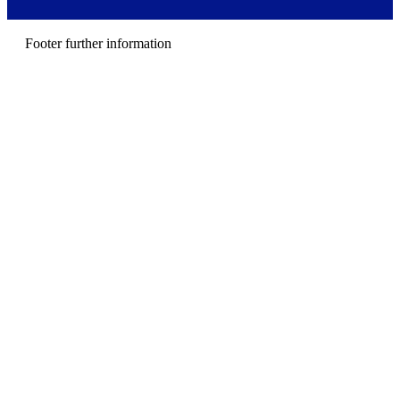
e
n
u
Footer further information