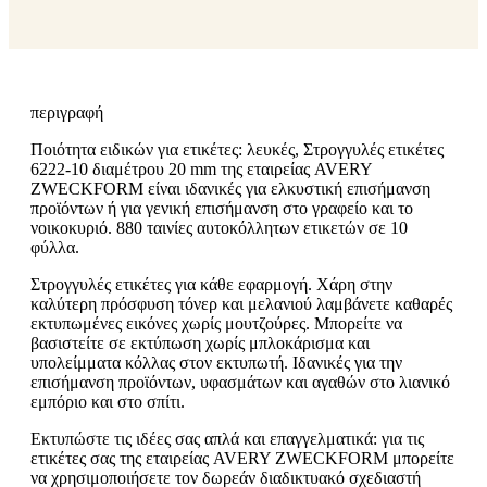
περιγραφή
Ποιότητα ειδικών για ετικέτες: λευκές, Στρογγυλές ετικέτες
6222-10 διαμέτρου 20 mm της εταιρείας AVERY
ZWECKFORM είναι ιδανικές για ελκυστική επισήμανση
προϊόντων ή για γενική επισήμανση στο γραφείο και το
νοικοκυριό. 880 ταινίες αυτοκόλλητων ετικετών σε 10
φύλλα.
Στρογγυλές ετικέτες για κάθε εφαρμογή. Χάρη στην
καλύτερη πρόσφυση τόνερ και μελανιού λαμβάνετε καθαρές
εκτυπωμένες εικόνες χωρίς μουτζούρες. Μπορείτε να
βασιστείτε σε εκτύπωση χωρίς μπλοκάρισμα και
υπολείμματα κόλλας στον εκτυπωτή. Ιδανικές για την
επισήμανση προϊόντων, υφασμάτων και αγαθών στο λιανικό
εμπόριο και στο σπίτι.
Εκτυπώστε τις ιδέες σας απλά και επαγγελματικά: για τις
ετικέτες σας της εταιρείας AVERY ZWECKFORM μπορείτε
να χρησιμοποιήσετε τον δωρεάν διαδικτυακό σχεδιαστή