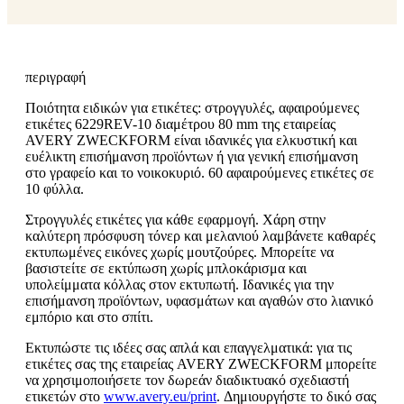
περιγραφή
Ποιότητα ειδικών για ετικέτες: στρογγυλές, αφαιρούμενες
ετικέτες 6229REV-10 διαμέτρου 80 mm της εταιρείας
AVERY ZWECKFORM είναι ιδανικές για ελκυστική και
ευέλικτη επισήμανση προϊόντων ή για γενική επισήμανση
στο γραφείο και το νοικοκυριό. 60 αφαιρούμενες ετικέτες σε
10 φύλλα.
Στρογγυλές ετικέτες για κάθε εφαρμογή. Χάρη στην
καλύτερη πρόσφυση τόνερ και μελανιού λαμβάνετε καθαρές
εκτυπωμένες εικόνες χωρίς μουτζούρες. Μπορείτε να
βασιστείτε σε εκτύπωση χωρίς μπλοκάρισμα και
υπολείμματα κόλλας στον εκτυπωτή. Ιδανικές για την
επισήμανση προϊόντων, υφασμάτων και αγαθών στο λιανικό
εμπόριο και στο σπίτι.
Εκτυπώστε τις ιδέες σας απλά και επαγγελματικά: για τις
ετικέτες σας της εταιρείας AVERY ZWECKFORM μπορείτε
να χρησιμοποιήσετε τον δωρεάν διαδικτυακό σχεδιαστή
ετικετών στο
www.avery.eu/print
. Δημιουργήστε το δικό σας