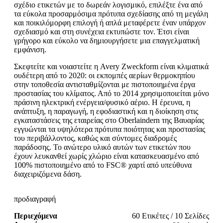
σχέδιο ετικετών με το δωρεάν λογισμικό, επιλέξτε ένα από
τα εύκολα προσαρμόσιμα πρότυπα σχεδίασης από τη μεγάλη
και ποικιλόμορφη επιλογή ή απλά μεταφέρετε έναν υπάρχον
σχεδιασμό και στη συνέχεια εκτυπώστε τον. Έτσι είναι
γρήγορο και εύκολο να δημιουργήσετε μια επαγγελματική
εμφάνιση.
Σκεφτείτε και νοιαστείτε η Avery Zweckform είναι κλιματικά
ουδέτερη από το 2020: οι εκπομπές αερίων θερμοκηπίου
στην τοποθεσία αντισταθμίζονται με πιστοποιημένα έργα
προστασίας του κλίματος. Από το 2014 χρησιμοποιείται μόνο
πράσινη ηλεκτρική ενέργεια/φυσικό αέριο. Η έρευνα, η
ανάπτυξη, η παραγωγή, η εφοδιαστική και η διοίκηση στις
εγκαταστάσεις της εταιρείας στο Oberlaindern της Βαυαρίας
εγγυώνται τα υψηλότερα πρότυπα ποιότητας και προστασίας
του περιβάλλοντος, καθώς και σύντομες διαδρομές
παράδοσης. Το ανώτερο υλικό αυτών των ετικετών που
έχουν λευκανθεί χωρίς χλώριο είναι κατασκευασμένο από
100% πιστοποιημένο από το FSC® χαρτί από υπεύθυνα
διαχειριζόμενα δάση.
προδιαγραφή
Περιεχόμενα
60 Ετικέτες / 10 Σελίδες