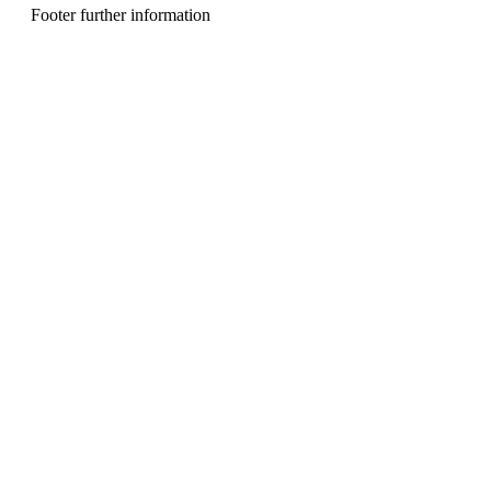
u
Footer further information