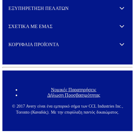
ΕΞΥΠΗΡΕΤΗΣΗ ΠΕΛΑΤΩΝ
Expand
ΣΧΕΤΙΚΑ ΜΕ ΕΜΑΣ
Expand
ΚΟΡΥΦΑΙΑ ΠΡΟΪΟΝΤΑ
Expand
Νομικές Παρατηρήσεις
F
Δήλωση Προσβασιμότητας
o
o
t
© 2017 Avery είναι ένα εμπορικό σήμα των CCL Industries Inc.,
e
Toronto (Καναδάς). Με την επιφύλαξη παντός δικαιώματος.
r
m
e
n