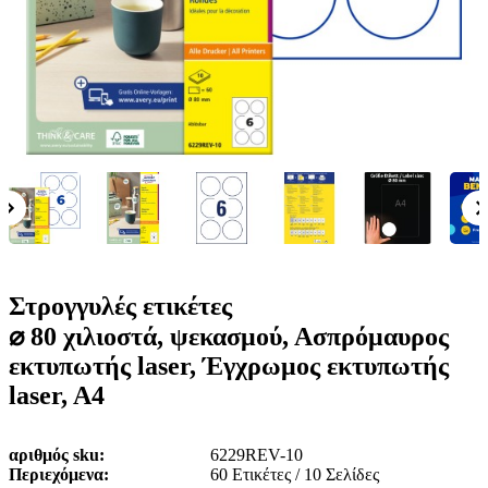
ε
o
n
ν
b
u
ο
i
l
e
Στρογγυλές ετικέτες
⌀ 80 χιλιοστά, ψεκασμού, Ασπρόμαυρος
εκτυπωτής laser, Έγχρωμος εκτυπωτής
laser, A4
αριθμός sku
6229REV-10
Περιεχόμενα
60 Ετικέτες / 10 Σελίδες