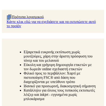
Πρότυπα λογισμικού
Κάντε κλικ εδώ για να σχεδιάσετε και να εκτυπώσετε αυτό
το προϊόν
Εξαιρετικά ευκρινής εκτύπωση χωρίς
μουτζούρες, χάρη στην άριστη πρόσφυση του
τόνερ και του μελανιού
Εύκολη και γρήγορη δημιουργία ετικετών με
τον δωρεάν online σχεδιαστή ετικετών
Φιλικό προς το περιβάλλον: Χαρτί με
πιστοποίηση FSC® από δάση που
διαχειρίζονται με υπεύθυνο τρόπο
Ιδανικό για προσωρινή, διακοσμητική σήμανση
Κατάλληλο για όλους τους τυπικούς εκτυπωτές
λέιζερ και inkjet - εγγυημένα χωρίς
μπλοκάρισμα