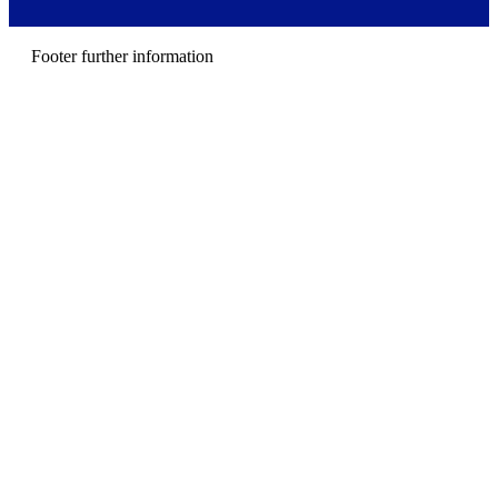
e
n
u
Footer further information