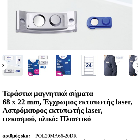
ε
o
n
ν
b
u
ο
i
l
e
Τεράστια μαγνητικά σήματα
68 x 22 mm, Έγχρωμος εκτυπωτής laser,
Ασπρόμαυρος εκτυπωτής laser,
ψεκασμού, υλικό: Πλαστικό
αριθμός sku
POL20MA66-20DR