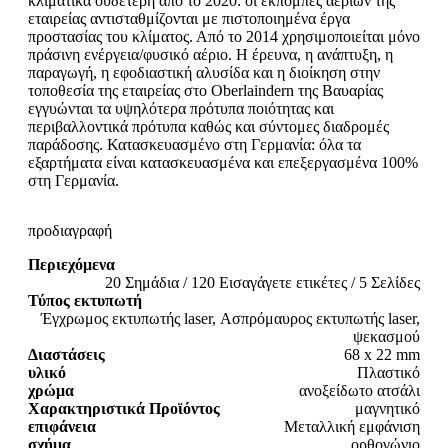
κλιματικά ουδέτερη από το 2020: οι εκπομπές αερίων της
εταιρείας αντισταθμίζονται με πιστοποιημένα έργα
προστασίας του κλίματος. Από το 2014 χρησιμοποιείται μόνο
πράσινη ενέργεια/φυσικό αέριο. Η έρευνα, η ανάπτυξη, η
παραγωγή, η εφοδιαστική αλυσίδα και η διοίκηση στην
τοποθεσία της εταιρείας στο Oberlaindern της Βαυαρίας
εγγυώνται τα υψηλότερα πρότυπα ποιότητας και
περιβαλλοντικά πρότυπα καθώς και σύντομες διαδρομές
παράδοσης. Κατασκευασμένο στη Γερμανία: όλα τα
εξαρτήματα είναι κατασκευασμένα και επεξεργασμένα 100%
στη Γερμανία.
προδιαγραφή
Περιεχόμενα
20 Σημάδια / 120 Εισαγάγετε ετικέτες / 5 Σελίδες
Τύπος εκτυπωτή
Έγχρωμος εκτυπωτής laser, Ασπρόμαυρος εκτυπωτής laser,
ψεκασμού
Διαστάσεις
68 x 22 mm
υλικό
Πλαστικό
χρώμα
ανοξείδωτο ατσάλι
Χαρακτηριστικά Προϊόντος
μαγνητικό
επιφάνεια
Μεταλλική εμφάνιση
σχήμα
ορθογώνιο