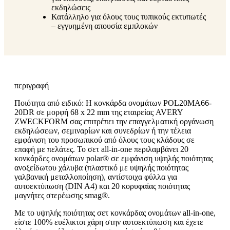
εκδηλώσεις
Κατάλληλο για όλους τους τυπικούς εκτυπωτές
– εγγυημένη απουσία εμπλοκών
περιγραφή
Ποιότητα από ειδικό: Η κονκάρδα ονομάτων POL20MA66-
20DR σε μορφή 68 x 22 mm της εταιρείας AVERY
ZWECKFORM σας επιτρέπει την επαγγελματική οργάνωση
εκδηλώσεων, σεμιναρίων και συνεδρίων ή την τέλεια
εμφάνιση του προσωπικού από όλους τους κλάδους σε
επαφή με πελάτες. Το σετ all-in-one περιλαμβάνει 20
κονκάρδες ονομάτων polar® σε εμφάνιση υψηλής ποιότητας
ανοξείδωτου χάλυβα (πλαστικό με υψηλής ποιότητας
γαλβανική μεταλλοποίηση), αντίστοιχα φύλλα για
αυτοεκτύπωση (DIN A4) και 20 κορυφαίας ποιότητας
μαγνήτες στερέωσης smag®.
Με το υψηλής ποιότητας σετ κονκάρδας ονομάτων all-in-one,
είστε 100% ευέλικτοι χάρη στην αυτοεκτύπωση και έχετε