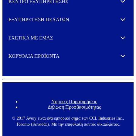
ΚΕΝΤΡΟ ΕΞΥΠΗΡΕΤΗΣΗΣ
Expand
ΕΞΥΠΗΡΕΤΗΣΗ ΠΕΛΑΤΩΝ
Expand
ΣΧΕΤΙΚΑ ΜΕ ΕΜΑΣ
Expand
ΚΟΡΥΦΑΙΑ ΠΡΟΪΟΝΤΑ
Expand
Νομικές Παρατηρήσεις
F
Δήλωση Προσβασιμότητας
o
o
t
© 2017 Avery είναι ένα εμπορικό σήμα των CCL Industries Inc.,
e
Toronto (Καναδάς). Με την επιφύλαξη παντός δικαιώματος.
r
m