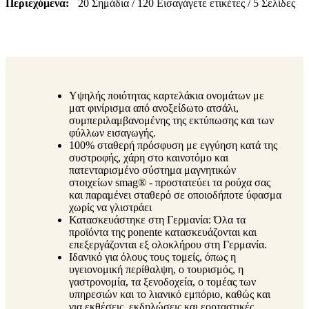
Περιεχόμενα
20 Σημάδια / 120 Εισαγάγετε ετικέτες / 5 Σελίδες
Υψηλής ποιότητας καρτελάκια ονομάτων με
ματ φινίρισμα από ανοξείδωτο ατσάλι,
συμπεριλαμβανομένης της εκτύπωσης και των
φύλλων εισαγωγής.
100% σταθερή πρόσφυση με εγγύηση κατά της
συστροφής, χάρη στο καινοτόμο και
πατενταρισμένο σύστημα μαγνητικών
στοιχείων smag® - προστατεύει τα ρούχα σας
και παραμένει σταθερό σε οποιοδήποτε ύφασμα
χωρίς να γλιστράει
Κατασκευάστηκε στη Γερμανία: Όλα τα
προϊόντα της ponente κατασκευάζονται και
επεξεργάζονται εξ ολοκλήρου στη Γερμανία.
Ιδανικό για όλους τους τομείς, όπως η
υγειονομική περίθαλψη, ο τουρισμός, η
γαστρονομία, τα ξενοδοχεία, ο τομέας των
υπηρεσιών και το λιανικό εμπόριο, καθώς και
για εκθέσεις, εκδηλώσεις και εορταστικές