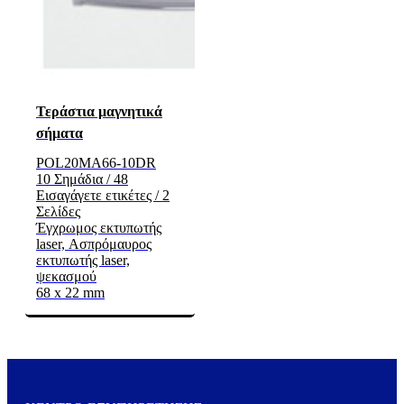
Τεράστια μαγνητικά
σήματα
POL20MA66-10DR
10 Σημάδια / 48
Εισαγάγετε ετικέτες / 2
Σελίδες
Έγχρωμος εκτυπωτής
laser, Ασπρόμαυρος
εκτυπωτής laser,
ψεκασμού
68 x 22 mm