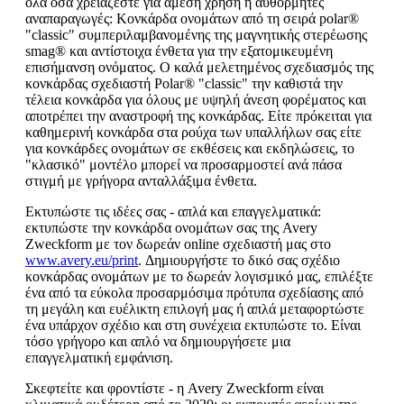
όλα όσα χρειάζεστε για άμεση χρήση ή αυθόρμητες
αναπαραγωγές: Κονκάρδα ονομάτων από τη σειρά polar®
"classic" συμπεριλαμβανομένης της μαγνητικής στερέωσης
smag® και αντίστοιχα ένθετα για την εξατομικευμένη
επισήμανση ονόματος. Ο καλά μελετημένος σχεδιασμός της
κονκάρδας σχεδιαστή Polar® "classic" την καθιστά την
τέλεια κονκάρδα για όλους με υψηλή άνεση φορέματος και
αποτρέπει την αναστροφή της κονκάρδας. Είτε πρόκειται για
καθημερινή κονκάρδα στα ρούχα των υπαλλήλων σας είτε
για κονκάρδες ονομάτων σε εκθέσεις και εκδηλώσεις, το
"κλασικό" μοντέλο μπορεί να προσαρμοστεί ανά πάσα
στιγμή με γρήγορα ανταλλάξιμα ένθετα.
Εκτυπώστε τις ιδέες σας - απλά και επαγγελματικά:
εκτυπώστε την κονκάρδα ονομάτων σας της Avery
Zweckform με τον δωρεάν online σχεδιαστή μας στο
www.avery.eu/print
. Δημιουργήστε το δικό σας σχέδιο
κονκάρδας ονομάτων με το δωρεάν λογισμικό μας, επιλέξτε
ένα από τα εύκολα προσαρμόσιμα πρότυπα σχεδίασης από
τη μεγάλη και ευέλικτη επιλογή μας ή απλά μεταφορτώστε
ένα υπάρχον σχέδιο και στη συνέχεια εκτυπώστε το. Είναι
τόσο γρήγορο και απλό να δημιουργήσετε μια
επαγγελματική εμφάνιση.
Σκεφτείτε και φροντίστε - η Avery Zweckform είναι