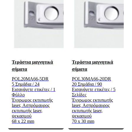
Τεράστια μαγνητικά
Τεράστια μαγνητικά
σήματα
σήματα
POL20MA66-5DR
POL30MA66-20DR
5 Σημάδια / 24
20 Σημάδια / 90
Εισαγάγετε ετικέτες / 1
Εισαγάγετε ετικέτες / 5
Φύλλο
Σελίδες
Έγχρωμος εκτυπωτής
Έγχρωμος εκτυπωτής
laser, Ασπρόμαυρος
laser, Ασπρόμαυρος
εκτυπωτής laser,
εκτυπωτής laser,
ψεκασμού
ψεκασμού
68 x 22 mm
70 x 30 mm