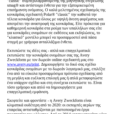
"classic" συμπεριλαμβανομένης της μαγνητικής στερέωσης
smag® και αντίστοιχα ένθετα για την εξατομικευμένη
επισήμανση ονόματος. Ο καλά μελετημένος σχεδιασμός της
κονκάρδας σχεδιαστή Polar® "classic" την καθιστά την
τέλεια κονκάρδα για όλους με υψηλή άνεση φορέματος και
αποτρέπει την αναστροφή της κονκάρδας. Είτε πρόκειται για
καθημερινή κονκάρδα στα ρούχα των υπαλλήλων σας είτε
για κονκάρδες ονομάτων σε εκθέσεις και εκδηλώσεις, το
"κλασικό" μοντέλο μπορεί να προσαρμοστεί ανά πάσα
στιγμή με γρήγορα ανταλλάξιμα ένθετα.
Εκτυπώστε τις ιδέες σας - απλά και επαγγελματικά:
εκτυπώστε την κονκάρδα ονομάτων σας της Avery
Zweckform με τον δωρεάν online σχεδιαστή μας στο
www.avery.eu/print
. Δημιουργήστε το δικό σας σχέδιο
κονκάρδας ονομάτων με το δωρεάν λογισμικό μας, επιλέξτε
ένα από τα εύκολα προσαρμόσιμα πρότυπα σχεδίασης από
τη μεγάλη και ευέλικτη επιλογή μας ή απλά μεταφορτώστε
ένα υπάρχον σχέδιο και στη συνέχεια εκτυπώστε το. Είναι
τόσο γρήγορο και απλό να δημιουργήσετε μια
επαγγελματική εμφάνιση.
Σκεφτείτε και φροντίστε - η Avery Zweckform είναι
κλιματικά ουδέτερη από το 2020: οι εκπομπές αερίων της
εταιρείας αντισταθμίζονται με πιστοποιημένα έργα