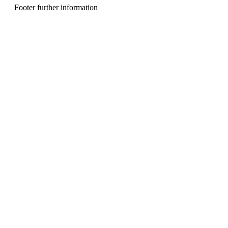
u
Footer further information