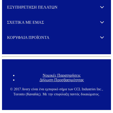
ΕΞΥΠΗΡΕΤΗΣΗ ΠΕΛΑΤΩΝ
Expand
ΣΧΕΤΙΚΑ ΜΕ ΕΜΑΣ
Expand
ΚΟΡΥΦΑΙΑ ΠΡΟΪΟΝΤΑ
Expand
Νομικές Παρατηρήσεις
F
Δήλωση Προσβασιμότητας
o
o
t
© 2017 Avery είναι ένα εμπορικό σήμα των CCL Industries Inc.,
e
Toronto (Καναδάς). Με την επιφύλαξη παντός δικαιώματος.
r
m
e
n