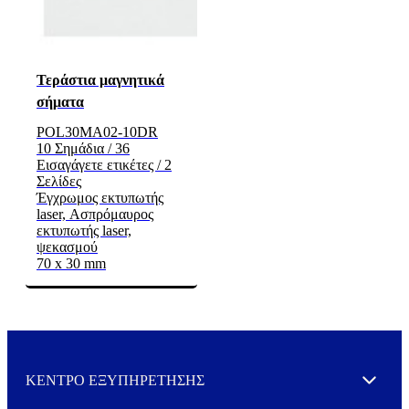
Τεράστια μαγνητικά
σήματα
POL30MA02-10DR
10 Σημάδια / 36
Εισαγάγετε ετικέτες / 2
Σελίδες
Έγχρωμος εκτυπωτής
laser, Ασπρόμαυρος
εκτυπωτής laser,
ψεκασμού
70 x 30 mm
ΚΕΝΤΡΟ ΕΞΥΠΗΡΕΤΗΣΗΣ
Expand