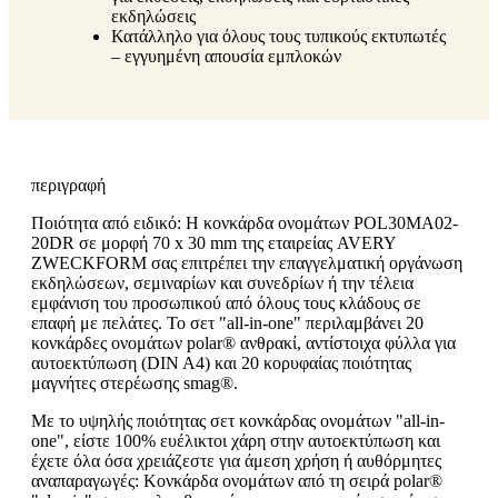
εκδηλώσεις
Κατάλληλο για όλους τους τυπικούς εκτυπωτές
– εγγυημένη απουσία εμπλοκών
περιγραφή
Ποιότητα από ειδικό: Η κονκάρδα ονομάτων POL30MA02-
20DR σε μορφή 70 x 30 mm της εταιρείας AVERY
ZWECKFORM σας επιτρέπει την επαγγελματική οργάνωση
εκδηλώσεων, σεμιναρίων και συνεδρίων ή την τέλεια
εμφάνιση του προσωπικού από όλους τους κλάδους σε
επαφή με πελάτες. Το σετ "all-in-one" περιλαμβάνει 20
κονκάρδες ονομάτων polar® ανθρακί, αντίστοιχα φύλλα για
αυτοεκτύπωση (DIN A4) και 20 κορυφαίας ποιότητας
μαγνήτες στερέωσης smag®.
Με το υψηλής ποιότητας σετ κονκάρδας ονομάτων "all-in-
one", είστε 100% ευέλικτοι χάρη στην αυτοεκτύπωση και
έχετε όλα όσα χρειάζεστε για άμεση χρήση ή αυθόρμητες
αναπαραγωγές: Κονκάρδα ονομάτων από τη σειρά polar®