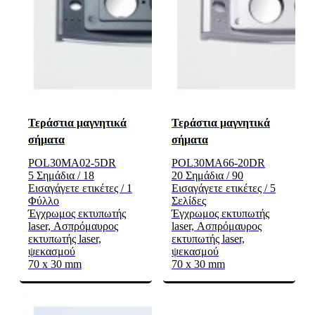
Τεράστια μαγνητικά
Τεράστια μαγνητικά
σήματα
σήματα
POL30MA02-5DR
POL30MA66-20DR
5 Σημάδια / 18
20 Σημάδια / 90
Εισαγάγετε ετικέτες / 1
Εισαγάγετε ετικέτες / 5
Φύλλο
Σελίδες
Έγχρωμος εκτυπωτής
Έγχρωμος εκτυπωτής
laser, Ασπρόμαυρος
laser, Ασπρόμαυρος
εκτυπωτής laser,
εκτυπωτής laser,
ψεκασμού
ψεκασμού
70 x 30 mm
70 x 30 mm