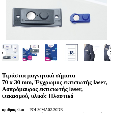
ε
o
n
ν
b
u
ο
i
l
e
Τεράστια μαγνητικά σήματα
70 x 30 mm, Έγχρωμος εκτυπωτής laser,
Ασπρόμαυρος εκτυπωτής laser,
ψεκασμού, υλικό: Πλαστικό
αριθμός sku
POL30MA02-20DR