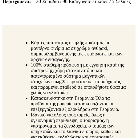
Περιεχόμενα
20 Σημάδια / 90 Εισαγάγετε ετικέτες / 5 Σελίδες
Κάρτες ταυτότητας υψηλής ποιότητας με
μοντέρνο φινίρισμα σε χρώμα ανθρακί,
συμπεριλαμβανομένης της εκτύπωσης και των
αρχείων εισαγωγής.
100% σταθερή πρόσφυση με εγγύηση κατά της
συστροφής, χάρη στο καινοτόμο και
πατενταρισμένο σύστημα μαγνητικών
στοιχείων smag® - προστατεύει τα ρούχα σας
και παραμένει σταθερό σε οποιοδήποτε ύφασμα
χωρίς να γλιστράει
Κατασκευάστηκε στη Γερμανία: Όλα τα
προϊόντα της ponente κατασκευάζονται και
επεξεργάζονται εξ ολοκλήρου στη Γερμανία.
Ιδανικό για όλους τους τομείς, όπως η
υγειονομική περίθαλψη, ο τουρισμός, η
γαστρονομία, τα ξενοδοχεία, ο τομέας των
υπηρεσιών και το λιανικό εμπόριο, καθώς και
για εκθέσεις, εκδηλώσεις και εορταστικές