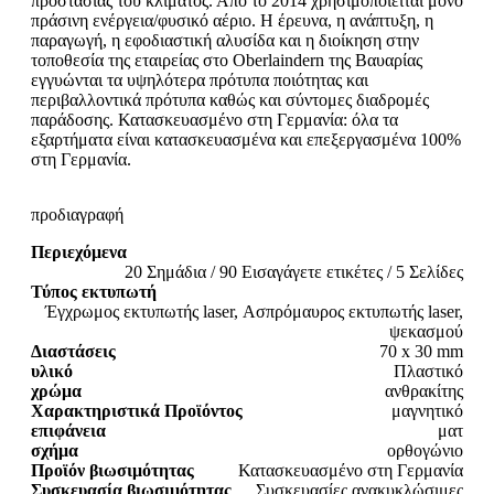
προστασίας του κλίματος. Από το 2014 χρησιμοποιείται μόνο
πράσινη ενέργεια/φυσικό αέριο. Η έρευνα, η ανάπτυξη, η
παραγωγή, η εφοδιαστική αλυσίδα και η διοίκηση στην
τοποθεσία της εταιρείας στο Oberlaindern της Βαυαρίας
εγγυώνται τα υψηλότερα πρότυπα ποιότητας και
περιβαλλοντικά πρότυπα καθώς και σύντομες διαδρομές
παράδοσης. Κατασκευασμένο στη Γερμανία: όλα τα
εξαρτήματα είναι κατασκευασμένα και επεξεργασμένα 100%
στη Γερμανία.
προδιαγραφή
Περιεχόμενα
20 Σημάδια / 90 Εισαγάγετε ετικέτες / 5 Σελίδες
Τύπος εκτυπωτή
Έγχρωμος εκτυπωτής laser, Ασπρόμαυρος εκτυπωτής laser,
ψεκασμού
Διαστάσεις
70 x 30 mm
υλικό
Πλαστικό
χρώμα
ανθρακίτης
Χαρακτηριστικά Προϊόντος
μαγνητικό
επιφάνεια
ματ
σχήμα
ορθογώνιο
Προϊόν βιωσιμότητας
Κατασκευασμένο στη Γερμανία
Συσκευασία βιωσιμότητας
Συσκευασίες ανακυκλώσιμες