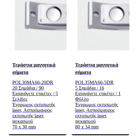
Τεράστια μαγνητικά
Τεράστια μαγνητικά
σήματα
σήματα
POL30MA66-20DR
POL35MA66-5DR
20 Σημάδια / 90
5 Σημάδια / 16
Εισαγάγετε ετικέτες / 5
Εισαγάγετε ετικέτες / 1
Σελίδες
Φύλλο
Έγχρωμος εκτυπωτής
Έγχρωμος εκτυπωτής
laser, Ασπρόμαυρος
laser, Ασπρόμαυρος
εκτυπωτής laser,
εκτυπωτής laser,
ψεκασμού
ψεκασμού
70 x 30 mm
80 x 34 mm