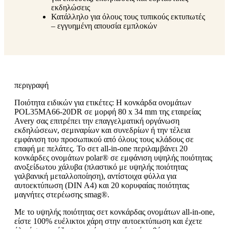
εκδηλώσεις
Κατάλληλο για όλους τους τυπικούς εκτυπωτές
– εγγυημένη απουσία εμπλοκών
περιγραφή
Ποιότητα ειδικών για ετικέτες: Η κονκάρδα ονομάτων
POL35MA66-20DR σε μορφή 80 x 34 mm της εταιρείας
Avery σας επιτρέπει την επαγγελματική οργάνωση
εκδηλώσεων, σεμιναρίων και συνεδρίων ή την τέλεια
εμφάνιση του προσωπικού από όλους τους κλάδους σε
επαφή με πελάτες. Το σετ all-in-one περιλαμβάνει 20
κονκάρδες ονομάτων polar® σε εμφάνιση υψηλής ποιότητας
ανοξείδωτου χάλυβα (πλαστικό με υψηλής ποιότητας
γαλβανική μεταλλοποίηση), αντίστοιχα φύλλα για
αυτοεκτύπωση (DIN A4) και 20 κορυφαίας ποιότητας
μαγνήτες στερέωσης smag®.
Με το υψηλής ποιότητας σετ κονκάρδας ονομάτων all-in-one,
είστε 100% ευέλικτοι χάρη στην αυτοεκτύπωση και έχετε