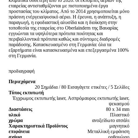
κλιματικά ουδέτερη από το 2020: οι εκπομπές αερίων της
εταιρείας αντισταθμίζονται με πιστοποιημένα έργα
προστασίας του κλίματος. Από το 2014 χρησιμοποιείται μόνο
πράσινη ενέργεια/φυσικό αέριο. Η έρευνα, η ανάπτυξη, η
παραγωγή, η εφοδιαστική αλυσίδα και η διοίκηση στην
τοποθεσία της εταιρείας στο Oberlaindern της Βαυαρίας
εγγυώνται τα υψηλότερα πρότυπα ποιότητας και
περιβαλλοντικά πρότυπα καθώς και σύντομες διαδρομές
παράδοσης. Κατασκευασμένο στη Γερμανία: όλα τα
εξαρτήματα είναι κατασκευασμένα και επεξεργασμένα 100%
στη Γερμανία.
προδιαγραφή
Περιεχόμενα
20 Σημάδια / 80 Εισαγάγετε ετικέτες / 5 Σελίδες
Τύπος εκτυπωτή
Έγχρωμος εκτυπωτής laser, Ασπρόμαυρος εκτυπωτής laser,
ψεκασμού
Διαστάσεις
80 x 34 mm
υλικό
Πλαστικό
χρώμα
ανοξείδωτο ατσάλι
Χαρακτηριστικά Προϊόντος
μαγνητικό
επιφάνεια
Μεταλλική εμφάνιση
σχήμα
ορθογώνιο