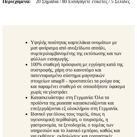
Περιεχόμενα
20 Σημάδια / 80 Εισαγάγετε ετικέτες / 5 Σελίδες
Υψηλής ποιότητας καρτελάκια ονομάτων με
ματ φινίρισμα από ανοξείδωτο ατσάλι,
συμπεριλαμβανομένης της εκτύπωσης και των
φύλλων εισαγωγής.
100% σταθερή πρόσφυση με εγγύηση κατά της
συστροφής, χάρη στο καινοτόμο και
πατενταρισμένο σύστημα μαγνητικών
στοιχείων smag® - προστατεύει τα ρούχα σας
και παραμένει σταθερό σε οποιοδήποτε ύφασμα
χωρίς να γλιστράει
Κατασκευάστηκε στη Γερμανία: Όλα τα
προϊόντα της ponente κατασκευάζονται και
επεξεργάζονται εξ ολοκλήρου στη Γερμανία.
Ιδανικό για όλους τους τομείς, όπως η
υγειονομική περίθαλψη, ο τουρισμός, η
γαστρονομία, τα ξενοδοχεία, ο τομέας των
υπηρεσιών και το λιανικό εμπόριο, καθώς και
για εκθέσεις, εκδηλώσεις και εορταστικές