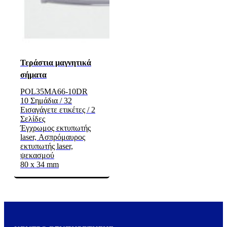
Τεράστια μαγνητικά
σήματα
POL35MA66-10DR
10 Σημάδια / 32
Εισαγάγετε ετικέτες / 2
Σελίδες
Έγχρωμος εκτυπωτής
laser, Ασπρόμαυρος
εκτυπωτής laser,
ψεκασμού
80 x 34 mm