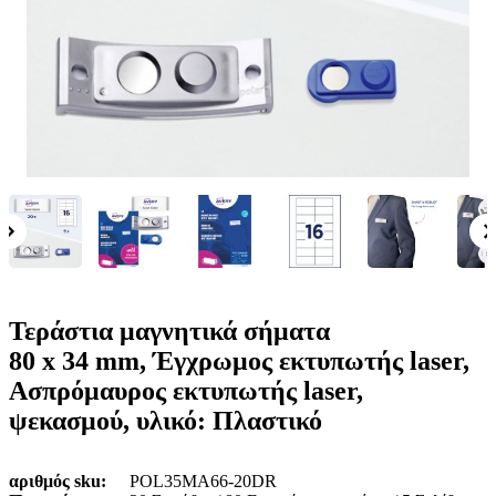
ε
o
n
ν
b
u
ο
i
l
e
Τεράστια μαγνητικά σήματα
80 x 34 mm, Έγχρωμος εκτυπωτής laser,
Ασπρόμαυρος εκτυπωτής laser,
ψεκασμού, υλικό: Πλαστικό
αριθμός sku
POL35MA66-20DR