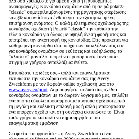
όλα όσα χρειάζεστε για άμεση χρήση ή αυθόρμητες
αναπαραγωγές: Κονκάρδα ονομάτων από τη σειρά polar®
"classic" συμπεριλαμβανομένης της μαγνητικής στερέωσης
smag® και αντίστοιχα ένθετα για την εξατομικευμένη
επισήμανση ονόματος. Ο καλά μελετημένος σχεδιασμός της
κονκάρδας σχεδιαστή Polar® "classic" την καθιστά την
τέλεια κονκάρδα για όλους με υψηλή άνεση φορέματος και
αποτρέπει την αναστροφή της κονκάρδας. Είτε πρόκειται για
καθημερινή κονκάρδα στα ρούχα των υπαλλήλων σας είτε
για κονκάρδες ονομάτων σε εκθέσεις και εκδηλώσεις, το
"κλασικό" μοντέλο μπορεί να προσαρμοστεί ανά πάσα
στιγμή με γρήγορα ανταλλάξιμα ένθετα.
Εκτυπώστε τις ιδέες σας - απλά και επαγγελματικά:
εκτυπώστε την κονκάρδα ονομάτων σας της Avery
Zweckform με τον δωρεάν online σχεδιαστή μας στο
www.avery.eu/print
. Δημιουργήστε το δικό σας σχέδιο
κονκάρδας ονομάτων με το δωρεάν λογισμικό μας, επιλέξτε
ένα από τα εύκολα προσαρμόσιμα πρότυπα σχεδίασης από
τη μεγάλη και ευέλικτη επιλογή μας ή απλά μεταφορτώστε
ένα υπάρχον σχέδιο και στη συνέχεια εκτυπώστε το. Είναι
τόσο γρήγορο και απλό να δημιουργήσετε μια
επαγγελματική εμφάνιση.
Σκεφτείτε και φροντίστε - η Avery Zweckform είναι