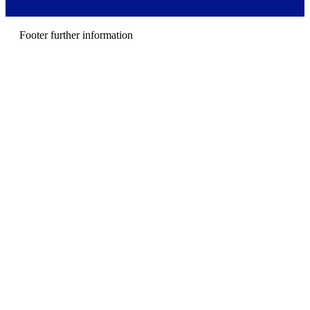
e
n
u
Footer further information