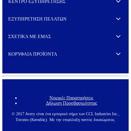
ΚΕΝΤΡΟ ΕΞΥΠΗΡΕΤΗΣΗΣ
Expand
ΕΞΥΠΗΡΕΤΗΣΗ ΠΕΛΑΤΩΝ
Expand
ΣΧΕΤΙΚΑ ΜΕ ΕΜΑΣ
Expand
ΚΟΡΥΦΑΙΑ ΠΡΟΪΟΝΤΑ
Expand
Νομικές Παρατηρήσεις
F
Δήλωση Προσβασιμότητας
o
o
t
© 2017 Avery είναι ένα εμπορικό σήμα των CCL Industries Inc.,
e
Toronto (Καναδάς). Με την επιφύλαξη παντός δικαιώματος.
r
m