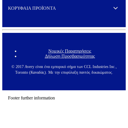
ΚΟΡΥΦΑΙΑ ΠΡΟΪΟΝΤΑ
Expand
Νομικές Παρατηρήσεις
F
Δήλωση Προσβασιμότητας
o
o
t
© 2017 Avery είναι ένα εμπορικό σήμα των CCL Industries Inc.,
e
Toronto (Καναδάς). Με την επιφύλαξη παντός δικαιώματος.
r
m
e
n
u
Footer further information