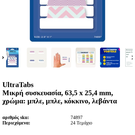
ε
o
n
ν
b
u
ο
i
l
e
UltraTabs
Μικρή συσκευασία, 63,5 x 25,4 mm,
χρώμα: μπλε, μπλε, κόκκινο, λεβάντα
αριθμός sku
74897
Περιεχόμενα
24 Τεμάχιο