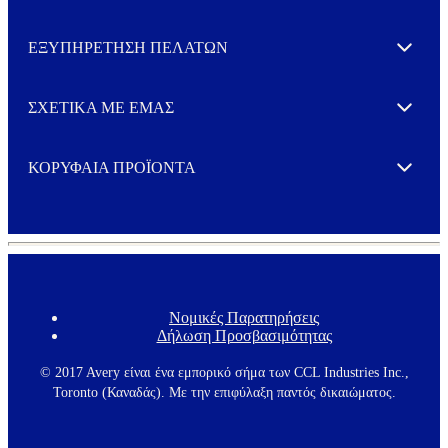
ΕΞΥΠΗΡΕΤΗΣΗ ΠΕΛΑΤΩΝ
Expand
ΣΧΕΤΙΚΑ ΜΕ ΕΜΑΣ
Expand
ΚΟΡΥΦΑΙΑ ΠΡΟΪΟΝΤΑ
Expand
Νομικές Παρατηρήσεις
F
Δήλωση Προσβασιμότητας
o
o
t
© 2017 Avery είναι ένα εμπορικό σήμα των CCL Industries Inc.,
e
Toronto (Καναδάς). Με την επιφύλαξη παντός δικαιώματος.
r
m
e