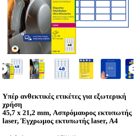
ε
o
n
ν
b
u
ο
i
l
e
Υπέρ ανθεκτικές ετικέτες για εξωτερική
χρήση
45,7 x 21,2 mm, Ασπρόμαυρος εκτυπωτής
laser, Έγχρωμος εκτυπωτής laser, A4