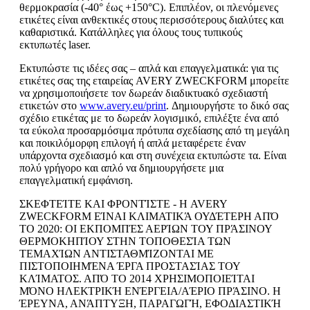
θερμοκρασία (-40° έως +150°C). Επιπλέον, οι πλενόμενες
ετικέτες είναι ανθεκτικές στους περισσότερους διαλύτες και
καθαριστικά. Κατάλληλες για όλους τους τυπικούς
εκτυπωτές laser.
Εκτυπώστε τις ιδέες σας – απλά και επαγγελματικά: για τις
ετικέτες σας της εταιρείας AVERY ZWECKFORM μπορείτε
να χρησιμοποιήσετε τον δωρεάν διαδικτυακό σχεδιαστή
ετικετών στο
www.avery.eu/print
. Δημιουργήστε το δικό σας
σχέδιο ετικέτας με το δωρεάν λογισμικό, επιλέξτε ένα από
τα εύκολα προσαρμόσιμα πρότυπα σχεδίασης από τη μεγάλη
και ποικιλόμορφη επιλογή ή απλά μεταφέρετε έναν
υπάρχοντα σχεδιασμό και στη συνέχεια εκτυπώστε τα. Είναι
πολύ γρήγορο και απλό να δημιουργήσετε μια
επαγγελματική εμφάνιση.
ΣΚΕΦΤΕΊΤΕ ΚΑΙ ΦΡΟΝΤΊΣΤΕ - Η AVERY
ZWECKFORM ΕΊΝΑΙ ΚΛΙΜΑΤΙΚΆ ΟΥΔΈΤΕΡΗ ΑΠΌ
ΤΟ 2020: ΟΙ ΕΚΠΟΜΠΈΣ ΑΕΡΊΩΝ ΤΟΥ ΠΡΆΣΙΝΟΥ
ΘΕΡΜΟΚΗΠΊΟΥ ΣΤΗΝ ΤΟΠΟΘΕΣΊΑ ΤΩΝ
ΤΕΜΑΧΊΩΝ ΑΝΤΙΣΤΑΘΜΊΖΟΝΤΑΙ ΜΕ
ΠΙΣΤΟΠΟΙΗΜΈΝΑ ΈΡΓΑ ΠΡΟΣΤΑΣΊΑΣ ΤΟΥ
ΚΛΊΜΑΤΟΣ. ΑΠΌ ΤΟ 2014 ΧΡΗΣΙΜΟΠΟΙΕΊΤΑΙ
ΜΌΝΟ ΗΛΕΚΤΡΙΚΉ ΕΝΈΡΓΕΙΑ/ΑΈΡΙΟ ΠΡΆΣΙΝΟ. Η
ΈΡΕΥΝΑ, ΑΝΆΠΤΥΞΗ, ΠΑΡΑΓΩΓΉ, ΕΦΟΔΙΑΣΤΙΚΉ