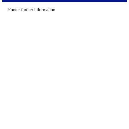
n
u
Footer further information