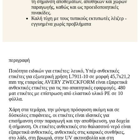
τη σήμανση αποθεμάτων, αποθηκών και χώρων
παραγωγής, καθώς και ως προειδοποιητικές
πινακίδες.
Καλή τύχη με τους τυπικούς εκτυπωτές λέιζερ -
εγγυημένα χωρίς προβλήματα
περιγραφή
Ποιότητα ειδικών για ετικέτες: λευκό, Υπέρ ανθεκτικές
ετικέτες για εξωτερική χρήση L7911-10 σε μορφή 45,7x21,2
mm της εταιρείας AVERY ZWECKFORM είναι εξαιρετικά
ανθεκτικές ετικέτες για τις πιο απαιτητικές εφαρμογές. 480
ματ ετικέτες με επίστρωση από ελαστικό υλικό PE σε 10
φύλλα.
Χάρη στα τεμάχια, την μόνιμη πρόσφυση ακόμη και σε
δύσκολες επιφάνειες, οι ετικέτες είναι ιδανικές για
επισήμανση στην παραγωγή και την αποθήκευση, για δοχεία
ή σήμανση. Οι ετικέτες ανθεκτικές στο θαλασσινό νερό είναι
εξαιρετικά ανθεκτικές, ανθεκτικές στις καιρικές συνθήκες,
στο λάδι, στη βρωμιά, στην UV ακτινοβολία και στη