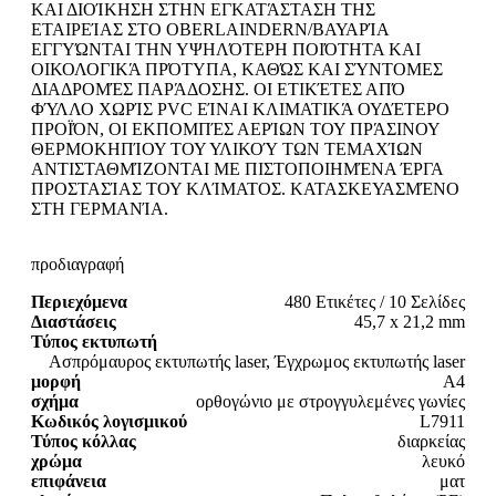
ΚΑΙ ΔΙΟΊΚΗΣΗ ΣΤΗΝ ΕΓΚΑΤΆΣΤΑΣΗ ΤΗΣ
ΕΤΑΙΡΕΊΑΣ ΣΤΟ OBERLAINDERN/ΒΑΥΑΡΊΑ
ΕΓΓΥΏΝΤΑΙ ΤΗΝ ΥΨΗΛΌΤΕΡΗ ΠΟΙΌΤΗΤΑ ΚΑΙ
ΟΙΚΟΛΟΓΙΚΆ ΠΡΌΤΥΠΑ, ΚΑΘΏΣ ΚΑΙ ΣΎΝΤΟΜΕΣ
ΔΙΑΔΡΟΜΈΣ ΠΑΡΆΔΟΣΗΣ. ΟΙ ΕΤΙΚΈΤΕΣ ΑΠΌ
ΦΎΛΛΟ ΧΩΡΊΣ PVC ΕΊΝΑΙ ΚΛΙΜΑΤΙΚΆ ΟΥΔΈΤΕΡΟ
ΠΡΟΪΌΝ, ΟΙ ΕΚΠΟΜΠΈΣ ΑΕΡΊΩΝ ΤΟΥ ΠΡΆΣΙΝΟΥ
ΘΕΡΜΟΚΗΠΊΟΥ ΤΟΥ ΥΛΙΚΟΎ ΤΩΝ ΤΕΜΑΧΊΩΝ
ΑΝΤΙΣΤΑΘΜΊΖΟΝΤΑΙ ΜΕ ΠΙΣΤΟΠΟΙΗΜΈΝΑ ΈΡΓΑ
ΠΡΟΣΤΑΣΊΑΣ ΤΟΥ ΚΛΊΜΑΤΟΣ. ΚΑΤΑΣΚΕΥΑΣΜΈΝΟ
ΣΤΗ ΓΕΡΜΑΝΊΑ.
προδιαγραφή
Περιεχόμενα
480 Ετικέτες / 10 Σελίδες
Διαστάσεις
45,7 x 21,2 mm
Τύπος εκτυπωτή
Ασπρόμαυρος εκτυπωτής laser, Έγχρωμος εκτυπωτής laser
μορφή
A4
σχήμα
ορθογώνιο με στρογγυλεμένες γωνίες
Κωδικός λογισμικού
L7911
Τύπος κόλλας
διαρκείας
χρώμα
λευκό
επιφάνεια
ματ