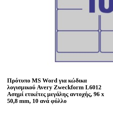
ε
o
n
ν
b
u
ο
i
l
e
Πρότυπο MS Word για κώδικα
λογισμικού Avery Zweckform L6012
Ασημί ετικέτες μεγάλης αντοχής, 96 x
50,8 mm, 10 ανά φύλλο