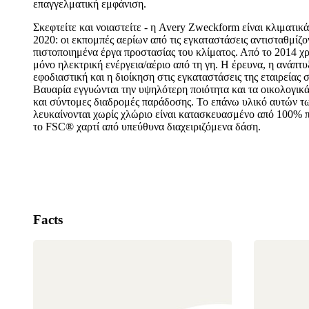
επαγγελματική εμφάνιση.
Σκεφτείτε και νοιαστείτε - η Avery Zweckform είναι κλιματικ
2020: οι εκπομπές αερίων από τις εγκαταστάσεις αντισταθμίζο
πιστοποιημένα έργα προστασίας του κλίματος. Από το 2014 χρ
μόνο ηλεκτρική ενέργεια/αέριο από τη γη. Η έρευνα, η ανάπτυ
εφοδιαστική και η διοίκηση στις εγκαταστάσεις της εταιρείας 
Βαυαρία εγγυώνται την υψηλότερη ποιότητα και τα οικολογικ
και σύντομες διαδρομές παράδοσης. Το επάνω υλικό αυτών τ
λευκαίνονται χωρίς χλώριο είναι κατασκευασμένο από 100% 
το FSC® χαρτί από υπεύθυνα διαχειριζόμενα δάση.
Facts