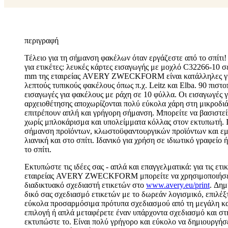
περιγραφή
Τέλειο για τη σήμανση φακέλων όταν εργάζεστε από το σπίτι!
για ετικέτες: λευκές κάρτες εισαγωγής με μοχλό C32266-10 
mm της εταιρείας AVERY ZWECKFORM είναι κατάλληλες γι
λεπτούς τυπικούς φακέλους όπως π.χ. Leitz και Elba. 90 πισ
εισαγωγές για φακέλους με ράχη σε 10 φύλλα. Οι εισαγωγές 
αρχειοθέτησης αποχωρίζονται πολύ εύκολα χάρη στη μικροδι
επιτρέπουν απλή και γρήγορη σήμανση. Μπορείτε να βασιστε
χωρίς μπλοκάρισμα και υπολείμματα κόλλας στον εκτυπωτή. Ι
σήμανση προϊόντων, κλωστοϋφαντουργικών προϊόντων και ε
λιανική και στο σπίτι. Ιδανικό για χρήση σε ιδιωτικό γραφείο 
το σπίτι.
Εκτυπώστε τις ιδέες σας - απλά και επαγγελματικά: για τις ετικ
εταιρείας AVERY ZWECKFORM μπορείτε να χρησιμοποιήσε
διαδικτυακό σχεδιαστή ετικετών στο
www.avery.eu/print
. Δημ
δικό σας σχεδιασμό ετικετών με το δωρεάν λογισμικό, επιλέξ
εύκολα προσαρμόσιμα πρότυπα σχεδιασμού από τη μεγάλη κα
επιλογή ή απλά μεταφέρετε έναν υπάρχοντα σχεδιασμό και στ
εκτυπώστε το. Είναι πολύ γρήγορο και εύκολο να δημιουργήσ