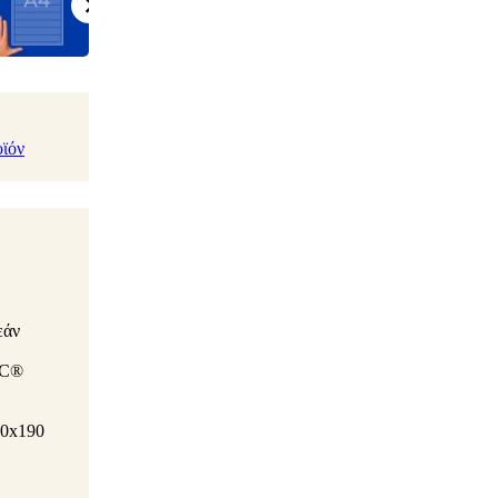
οϊόν
εάν
SC®
30x190