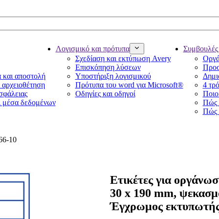
Λογισμικό και πρότυπα
Συμβουλές 
Σχεδίαση και εκτύπωση Avery
Οργά
Επισκόπηση λύσεων
Προσ
α και αποστολή
Υποστήριξη λογισμικού
Δημι
ι αρχειοθέτηση
Πρότυπα του word για Microsoft®
4 τρό
ασφάλειας
Οδηγίες και οδηγοί
Ποιο 
ι μέσα δεδομένων
Πώς 
Πώς 
66-10
Ετικέτες για οργάνωσ
30 x 190 mm, ψεκασμ
Έγχρωμος εκτυπωτής 