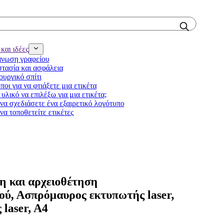
και ιδέες
νωση γραφείου
τασία και ασφάλεια
ουργικό σπίτι
ποι για να φτιάξετε μια ετικέτα
υλικό να επιλέξω για μια ετικέτα;
να σχεδιάσετε ένα εξαιρετικό λογότυπο
να τοποθετείτε ετικέτες
η και αρχειοθέτηση
ού, Ασπρόμαυρος εκτυπωτής laser,
laser, A4