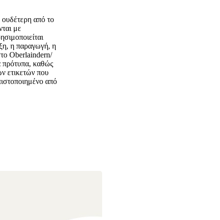
ά ουδέτερη από το
νται με
ησιμοποιείται
ξη, η παραγωγή, η
στο Oberlaindern/
ά πρότυπα, καθώς
ων ετικετών που
πιστοποιημένο από