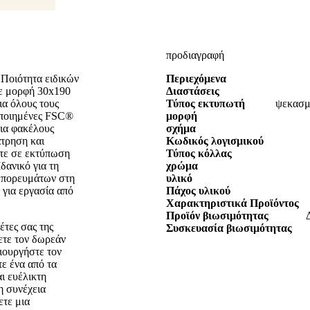
προδιαγραφή
 Ποιότητα ειδικών
Περιεχόμενα
σε μορφή 30x190
Διαστάσεις
α όλους τους
Τύπος εκτυπωτή
ψεκασμο
τοποιημένες FSC®
μορφή
για φακέλους
σχήμα
άτρηση και
Κωδικός λογισμικού
ίτε σε εκτύπωση
Τύπος κόλλας
δανικό για τη
χρώμα
μπορευμάτων στη
υλικό
ή για εργασία από
Πάχος υλικού
Χαρακτηριστικά Προϊόντος
Προϊόν βιωσιμότητας
έτες σας της
Συσκευασία βιωσιμότητας
τε τον δωρεάν
ιουργήστε τον
τε ένα από τα
ι ευέλικτη
η συνέχεια
ετε μια