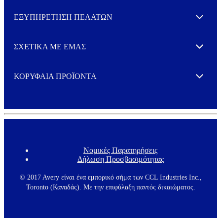
ΕΞΥΠΗΡΕΤΗΣΗ ΠΕΛΑΤΩΝ
Expand
ΣΧΕΤΙΚΑ ΜΕ ΕΜΑΣ
Expand
ΚΟΡΥΦΑΙΑ ΠΡΟΪΟΝΤΑ
Expand
Νομικές Παρατηρήσεις
F
Δήλωση Προσβασιμότητας
o
o
t
© 2017 Avery είναι ένα εμπορικό σήμα των CCL Industries Inc.,
e
Toronto (Καναδάς). Με την επιφύλαξη παντός δικαιώματος.
r
m
e