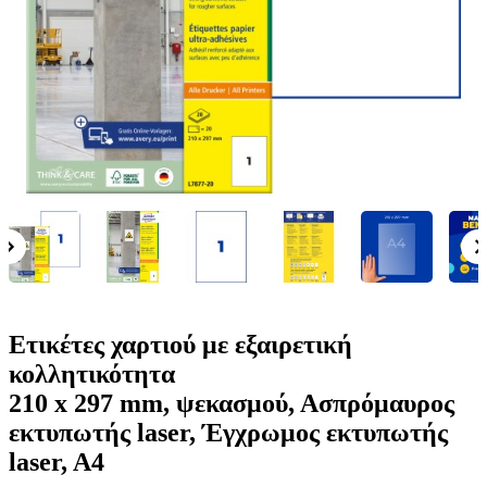
ε
o
n
ν
b
u
ο
i
l
e
Ετικέτες χαρτιού με εξαιρετική
κολλητικότητα
210 x 297 mm, ψεκασμού, Ασπρόμαυρος
εκτυπωτής laser, Έγχρωμος εκτυπωτής
laser, A4