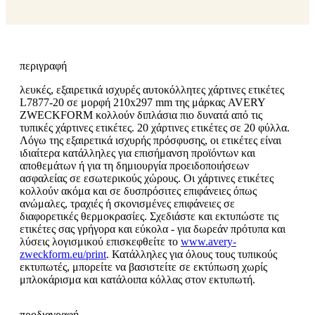
περιγραφή
λευκές, εξαιρετικά ισχυρές αυτοκόλλητες χάρτινες ετικέτες
L7877-20 σε μορφή 210x297 mm της μάρκας AVERY
ZWECKFORM κολλούν διπλάσια πιο δυνατά από τις
τυπικές χάρτινες ετικέτες. 20 χάρτινες ετικέτες σε 20 φύλλα.
Λόγω της εξαιρετικά ισχυρής πρόσφυσης, οι ετικέτες είναι
ιδιαίτερα κατάλληλες για επισήμανση προϊόντων και
αποθεμάτων ή για τη δημιουργία προειδοποιήσεων
ασφαλείας σε εσωτερικούς χώρους. Οι χάρτινες ετικέτες
κολλούν ακόμα και σε δυσπρόσιτες επιφάνειες όπως
ανώμαλες, τραχιές ή σκονισμένες επιφάνειες σε
διαφορετικές θερμοκρασίες. Σχεδιάστε και εκτυπώστε τις
ετικέτες σας γρήγορα και εύκολα - για δωρεάν πρότυπα και
λύσεις λογισμικού επισκεφθείτε το
www.avery-
zweckform.eu/print
. Κατάλληλες για όλους τους τυπικούς
εκτυπωτές, μπορείτε να βασιστείτε σε εκτύπωση χωρίς
μπλοκάρισμα και κατάλοιπα κόλλας στον εκτυπωτή.
προδιαγραφή