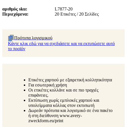
αριθμός sku
L7877-20
Περιεχόμενα
20 Ετικέτες / 20 Σελίδες
Πρότυπα λογισμικού
Κάντε κλικ εδώ για να σχεδιάσετε και να εκτυπώσετε αυτό
το προϊόν
Ετικέτες χαρτιού με εξαιρετική κολλητικότητα
Για εσωτερική χρήση
Οι ετικέτες κολλάνε και σε πιο τραχιές
επιφάνειες.
Εκτύπωση χωρίς εμπλοκές χαρτιού και
υπολείμματα κόλλας στον εκτυπωτή
Δωρεάν πρότυπα και λογισμικό σε ένα πακέτο
ή στη διεύθυνση www.avery-
zweckform.eu/print