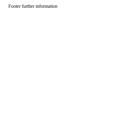
n
u
Footer further information