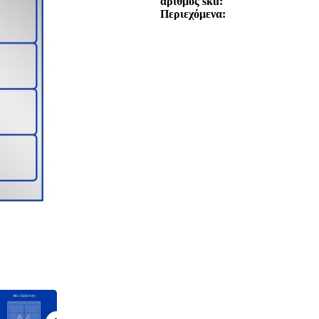
αριθμός sku
Περιεχόμενα