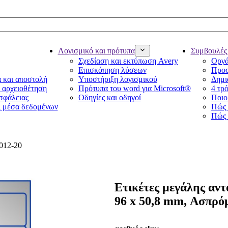
Λογισμικό και πρότυπα
Συμβουλές 
Σχεδίαση και εκτύπωση Avery
Οργά
Επισκόπηση λύσεων
Προσ
α και αποστολή
Υποστήριξη λογισμικού
Δημι
ι αρχειοθέτηση
Πρότυπα του word για Microsoft®
4 τρό
ασφάλειας
Οδηγίες και οδηγοί
Ποιο 
ι μέσα δεδομένων
Πώς 
Πώς 
6012-20
Ετικέτες μεγάλης αντ
96 x 50,8 mm, Ασπρό