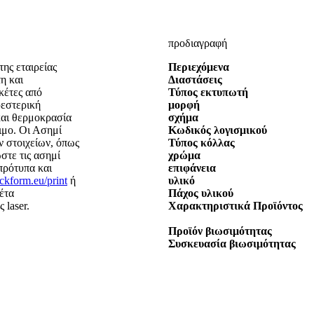
προδιαγραφή
ης εταιρείας
Περιεχόμενα
η και
Διαστάσεις
κέτες από
Τύπος εκτυπωτή
υεστερική
μορφή
και θερμοκρασία
σχήμα
σιμο. Οι Ασημί
Κωδικός λογισμικού
ν στοιχείων, όπως
Τύπος κόλλας
στε τις ασημί
χρώμα
πρότυπα και
επιφάνεια
kform.eu/print
ή
υλικό
έτα
Πάχος υλικού
 laser.
Χαρακτηριστικά Προϊόντος
Προϊόν βιωσιμότητας
Συσκευασία βιωσιμότητας