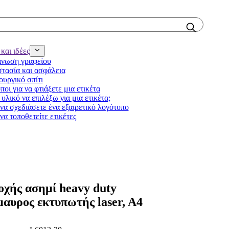
και ιδέες
νωση γραφείου
τασία και ασφάλεια
ουργικό σπίτι
ποι για να φτιάξετε μια ετικέτα
υλικό να επιλέξω για μια ετικέτα;
να σχεδιάσετε ένα εξαιρετικό λογότυπο
να τοποθετείτε ετικέτες
οχής ασημί heavy duty
μαυρος εκτυπωτής laser, A4