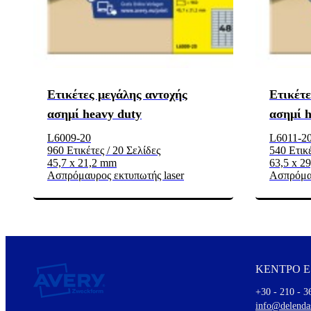
Ετικέτες μεγάλης αντοχής
Ετικέτε
ασημί heavy duty
ασημί h
L6009-20
L6011-2
960 Ετικέτες / 20 Σελίδες
540 Ετικέ
45,7 x 21,2 mm
63,5 x 2
Ασπρόμαυρος εκτυπωτής laser
Ασπρόμαυ
ΚΕΝΤΡΟ 
+30 - 210 - 3
info@delenda