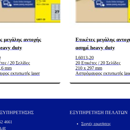
ς μεγάλης αντοχής
Ετικέτες μεγάλης αντοχ
eavy duty
ασημί heavy duty
0
L6013-20
τες / 20 Σελίδες
20 Ετικέτες / 20 Σελίδες
9,6 mm
210 x 297 mm
ρος εκτυπωτής laser
Ασπρόμαυρος εκτυπωτής las
ΕΞΥΠΗΡΕΤΗΣΗΣ
ΕΞΥΠΗΡΕΤΗΣΗ ΠΕΛΑΤΩΝ
62 4661
Συχνές ερωτήσεις
s.gr