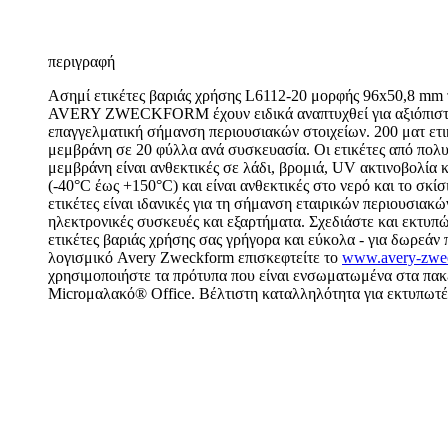
περιγραφή
Ασημί ετικέτες βαριάς χρήσης L6112-20 μορφής 96x50,8 mm τ
AVERY ZWECKFORM έχουν ειδικά αναπτυχθεί για αξιόπιστ
επαγγελματική σήμανση περιουσιακών στοιχείων. 200 ματ ετι
μεμβράνη σε 20 φύλλα ανά συσκευασία. Οι ετικέτες από πολ
μεμβράνη είναι ανθεκτικές σε λάδι, βρομιά, UV ακτινοβολία 
(-40°C έως +150°C) και είναι ανθεκτικές στο νερό και το σκί
ετικέτες είναι ιδανικές για τη σήμανση εταιρικών περιουσιακώ
ηλεκτρονικές συσκευές και εξαρτήματα. Σχεδιάστε και εκτυπώ
ετικέτες βαριάς χρήσης σας γρήγορα και εύκολα - για δωρεάν 
λογισμικό Avery Zweckform επισκεφτείτε το
www.avery-zwec
χρησιμοποιήστε τα πρότυπα που είναι ενσωματωμένα στα πακ
Microμαλακό® Office. Βέλτιστη καταλληλότητα για εκτυπωτές