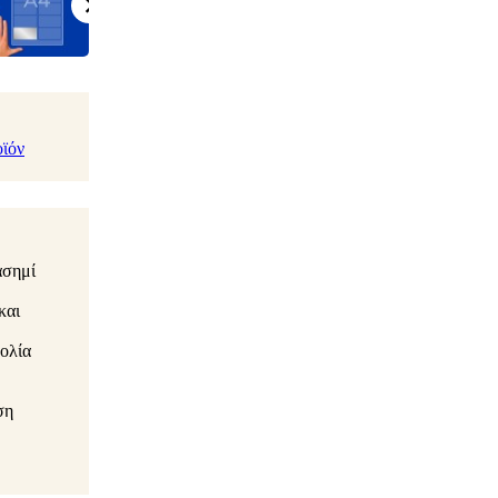
οϊόν
ασημί
και
βολία
ση