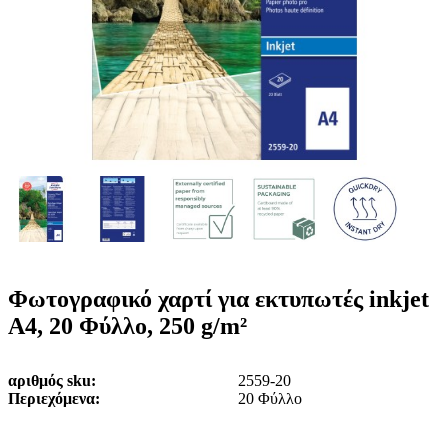
ε
o
n
ν
b
u
ο
i
l
e
Φωτογραφικό χαρτί για εκτυπωτές inkjet
A4, 20 Φύλλο, 250 g/m²
αριθμός sku
2559-20
Περιεχόμενα
20 Φύλλο