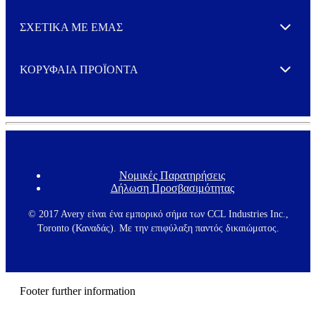
ΣΧΕΤΙΚΑ ΜΕ ΕΜΑΣ
Expand
ΚΟΡΥΦΑΙΑ ΠΡΟΪΟΝΤΑ
Expand
Νομικές Παρατηρήσεις
F
Δήλωση Προσβασιμότητας
o
o
t
© 2017 Avery είναι ένα εμπορικό σήμα των CCL Industries Inc.,
e
Toronto (Καναδάς). Με την επιφύλαξη παντός δικαιώματος.
r
m
e
n
u
Footer further information