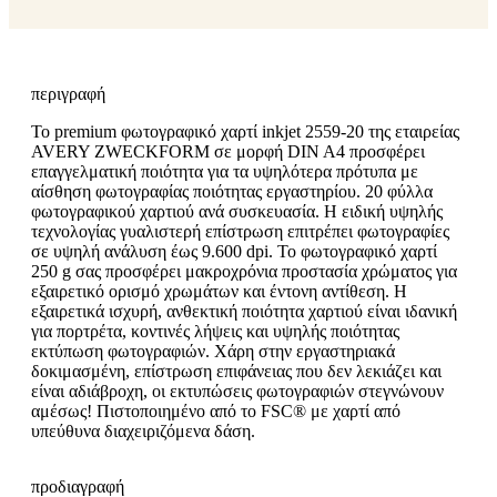
περιγραφή
Το premium φωτογραφικό χαρτί inkjet 2559-20 της εταιρείας
AVERY ZWECKFORM σε μορφή DIN A4 προσφέρει
επαγγελματική ποιότητα για τα υψηλότερα πρότυπα με
αίσθηση φωτογραφίας ποιότητας εργαστηρίου. 20 φύλλα
φωτογραφικού χαρτιού ανά συσκευασία. Η ειδική υψηλής
τεχνολογίας γυαλιστερή επίστρωση επιτρέπει φωτογραφίες
σε υψηλή ανάλυση έως 9.600 dpi. Το φωτογραφικό χαρτί
250 g σας προσφέρει μακροχρόνια προστασία χρώματος για
εξαιρετικό ορισμό χρωμάτων και έντονη αντίθεση. Η
εξαιρετικά ισχυρή, ανθεκτική ποιότητα χαρτιού είναι ιδανική
για πορτρέτα, κοντινές λήψεις και υψηλής ποιότητας
εκτύπωση φωτογραφιών. Χάρη στην εργαστηριακά
δοκιμασμένη, επίστρωση επιφάνειας που δεν λεκιάζει και
είναι αδιάβροχη, οι εκτυπώσεις φωτογραφιών στεγνώνουν
αμέσως! Πιστοποιημένο από το FSC® με χαρτί από
υπεύθυνα διαχειριζόμενα δάση.
προδιαγραφή