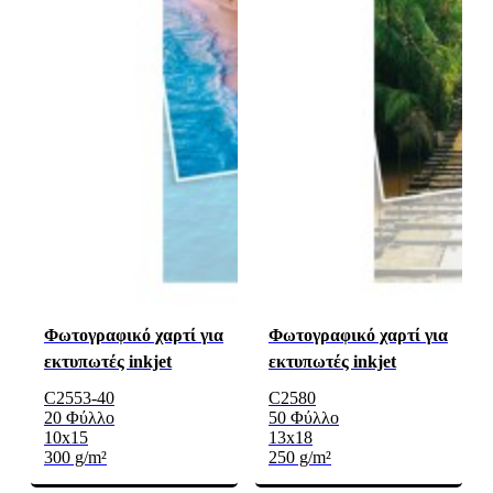
Φωτογραφικό χαρτί για
Φωτογραφικό χαρτί για
εκτυπωτές inkjet
εκτυπωτές inkjet
C2553-40
C2580
20 Φύλλο
50 Φύλλο
10x15
13x18
300 g/m²
250 g/m²