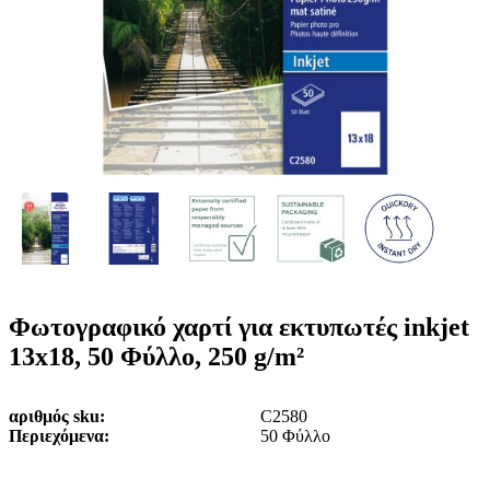
ε
o
n
ν
b
u
ο
i
l
e
Φωτογραφικό χαρτί για εκτυπωτές inkjet
13x18, 50 Φύλλο, 250 g/m²
αριθμός sku
C2580
Περιεχόμενα
50 Φύλλο