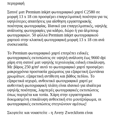
περιγραφή
Σατινέ ματ Premium inkjet φωτογραφικό χαρτί C2580 σε
μορφή 13 x 18 cm προσφέρει επαγγελματική ποιότητα για τις
υψηλότερες απαιτήσεις για αίσθηση εργαστηριακής
ποιότητας φωτογραφίας. Ιδανικό για επαγγελματικές, υψηλής
ανάλυσης φωτογραφίες για κάδρο, δώρο ή για άλμπουμ
φωτογραφιών. 50 φύλλα Premium inkjet φωτογραφικού
χαρτιού στην κλασική φωτογραφική μορφή 13 x 18 cm ανά
συσκευασία.
Το Premium φωτογραφικό χαρτί επιτρέπει ειδικές
φωτογραφικές εκτυπώσεις σε υψηλή ανάλυση έως 9660 dpi
χάρη στη σατινέ ματ υψηλής τεχνολογίας ειδική επικάλυψη.
Με βάρος 250 g/m² αυτό το φωτογραφικό χαρτί προσφέρει
μακροχρόνια προστασία χρώματος για εξαιρετική ζωντάνια
χρωμάτων, εξαιρετική αντίθεση και βάθος πεδίου. Το
εξαιρετικά ισχυρό, ανθεκτικό φωτογραφικό χαρτί με
αυθεντική φωτογραφική πλάτη είναι ιδανικό για ιδιαίτερα
υψηλής ποιότητας, λαμπερές φωτογραφικές εκτυπώσεις
όπως πορτρέτα και τοπία. Χάρη στην εργαστηριακά
δοκιμασμένη επικάλυψη ανθεκτική στο μουτζούρωμα, οι
φωτογραφικές εκτυπώσεις στεγνώνουν αμέσως!
Σκεφτείτε και νοιαστείτε - η Avery Zweckform είναι