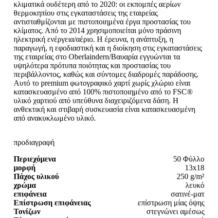
κλιματικά ουδέτερη από το 2020: οι εκπομπές αερίων
θερμοκηπίου στις εγκαταστάσεις της εταιρείας
αντισταθμίζονται με πιστοποιημένα έργα προστασίας του
κλίματος. Από το 2014 χρησιμοποιείται μόνο πράσινη
ηλεκτρική ενέργεια/αέριο. Η έρευνα, η ανάπτυξη, η
παραγωγή, η εφοδιαστική και η διοίκηση στις εγκαταστάσεις
της εταιρείας στο Oberlaindern/Βαυαρία εγγυώνται τα
υψηλότερα πρότυπα ποιότητας και προστασίας του
περιβάλλοντος, καθώς και σύντομες διαδρομές παράδοσης.
Αυτό το premium φωτογραφικό χαρτί χωρίς χλώριο είναι
κατασκευασμένο από 100% πιστοποιημένο από το FSC®
υλικό χαρτιού από υπεύθυνα διαχειριζόμενα δάση. Η
ανθεκτική και στιβαρή συσκευασία είναι κατασκευασμένη
από ανακυκλωμένο υλικό.
προδιαγραφή
Περιεχόμενα
50 Φύλλο
μορφή
13x18
Πάχος υλικού
250 g/m²
χρώμα
λευκό
επιφάνεια
σατινέ-ματ
Επίστρωση επιφάνειας
επίστρωση μίας όψης
Τονίζων
στεγνώνει αμέσως