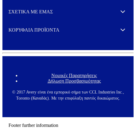
ΣΧΕΤΙΚΑ ΜΕ ΕΜΑΣ
Expand
ΚΟΡΥΦΑΙΑ ΠΡΟΪΟΝΤΑ
Expand
Νομικές Παρατηρήσεις
F
Δήλωση Προσβασιμότητας
o
o
t
© 2017 Avery είναι ένα εμπορικό σήμα των CCL Industries Inc.,
e
Toronto (Καναδάς). Με την επιφύλαξη παντός δικαιώματος.
r
m
e
n
u
Footer further information