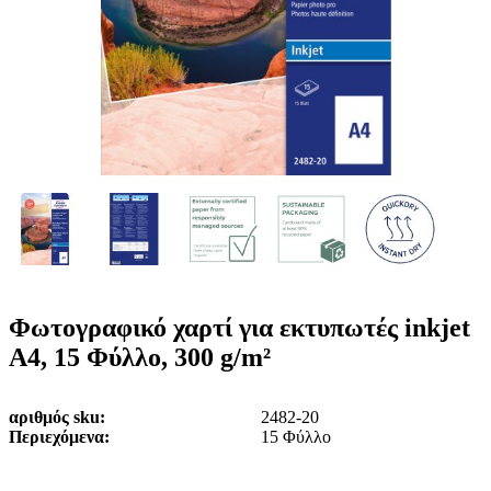
ε
o
n
ν
b
u
ο
i
l
e
Φωτογραφικό χαρτί για εκτυπωτές inkjet
A4, 15 Φύλλο, 300 g/m²
αριθμός sku
2482-20
Περιεχόμενα
15 Φύλλο