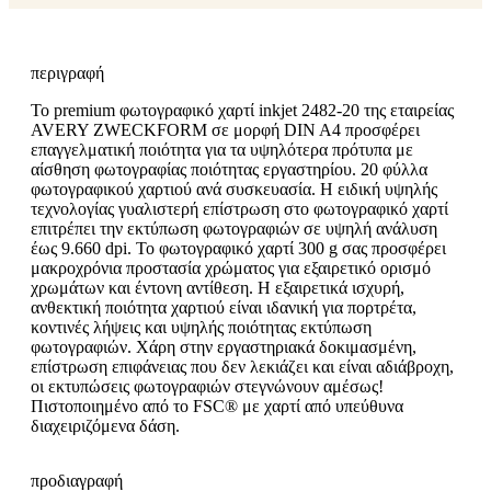
περιγραφή
Το premium φωτογραφικό χαρτί inkjet 2482-20 της εταιρείας
AVERY ZWECKFORM σε μορφή DIN A4 προσφέρει
επαγγελματική ποιότητα για τα υψηλότερα πρότυπα με
αίσθηση φωτογραφίας ποιότητας εργαστηρίου. 20 φύλλα
φωτογραφικού χαρτιού ανά συσκευασία. Η ειδική υψηλής
τεχνολογίας γυαλιστερή επίστρωση στο φωτογραφικό χαρτί
επιτρέπει την εκτύπωση φωτογραφιών σε υψηλή ανάλυση
έως 9.660 dpi. Το φωτογραφικό χαρτί 300 g σας προσφέρει
μακροχρόνια προστασία χρώματος για εξαιρετικό ορισμό
χρωμάτων και έντονη αντίθεση. Η εξαιρετικά ισχυρή,
ανθεκτική ποιότητα χαρτιού είναι ιδανική για πορτρέτα,
κοντινές λήψεις και υψηλής ποιότητας εκτύπωση
φωτογραφιών. Χάρη στην εργαστηριακά δοκιμασμένη,
επίστρωση επιφάνειας που δεν λεκιάζει και είναι αδιάβροχη,
οι εκτυπώσεις φωτογραφιών στεγνώνουν αμέσως!
Πιστοποιημένο από το FSC® με χαρτί από υπεύθυνα
διαχειριζόμενα δάση.
προδιαγραφή