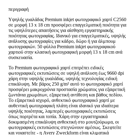
περιγραφή
Υψηλής γυαλάδας Premium inkjet φωτογραφικό χαρτί C2560
σε μορφή 13 x 18 cm προσφέρει επαγγελματική ποιότητα για
τις υψηλότερες απαιτήσεις για αίσθηση εργαστηριακής
ποιότητας φωτογραφίας. Ιδανικό για επαγγελματικές, υψηλής
ανάλυσης φωτογραφίες για κάδρο, δώρο ή για άλμπουμ
φωτογραφιών. 50 φύλλα Premium inkjet φωτογραφικού
χαρτιού στην κλασική φωτογραφική μορφή 13 x 18 cm ανά
συσκευασία.
Το Premium φωτογραφικό χαρτί επιτρέπει ειδικές
φωτογραφικές εκτυπώσεις σε υψηλή ανάλυση έως 9660 dpi
χάρη στην υψηλής γυαλάδας, υψηλής τεχνολογίας ειδική
επικάλυψη. Με βάρος 250 g/m² αυτό το φωτογραφικό χαρτί
προσφέρει μακροχρόνια προστασία χρώματος για εξαιρετική
ζωντάνια χρωμάτων, εξαιρετική αντίθεση και βάθος πεδίου.
Το εξαιρετικά ισχυρό, ανθεκτικό φωτογραφικό χαρτί με
αυθεντική φωτογραφική πλάτη είναι ιδανικό για ιδιαίτερα
υψηλής ποιότητας, λαμπερές φωτογραφικές εκτυπώσεις
όπως πορτρέτα και τοπία. Χάρη στην εργαστηριακά
δοκιμασμένη επικάλυψη ανθεκτική στο μουτζούρωμα, οι
φωτογραφικές εκτυπώσεις στεγνώνουν αμέσως. Σκεφτείτε
και νοιαστείτε - η Avery Zweckform είναι κλιματικά