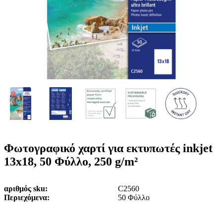
ε
o
n
ν
b
u
ο
i
l
e
Φωτογραφικό χαρτί για εκτυπωτές inkjet
13x18, 50 Φύλλο, 250 g/m²
αριθμός sku
C2560
Περιεχόμενα
50 Φύλλο