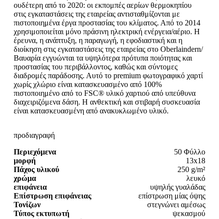
ουδέτερη από το 2020: οι εκπομπές αερίων θερμοκηπίου
στις εγκαταστάσεις της εταιρείας αντισταθμίζονται με
πιστοποιημένα έργα προστασίας του κλίματος. Από το 2014
χρησιμοποιείται μόνο πράσινη ηλεκτρική ενέργεια/αέριο. Η
έρευνα, η ανάπτυξη, η παραγωγή, η εφοδιαστική και η
διοίκηση στις εγκαταστάσεις της εταιρείας στο Oberlaindern/
Βαυαρία εγγυώνται τα υψηλότερα πρότυπα ποιότητας και
προστασίας του περιβάλλοντος, καθώς και σύντομες
διαδρομές παράδοσης. Αυτό το premium φωτογραφικό χαρτί
χωρίς χλώριο είναι κατασκευασμένο από 100%
πιστοποιημένο από το FSC® υλικό χαρτιού από υπεύθυνα
διαχειριζόμενα δάση. Η ανθεκτική και στιβαρή συσκευασία
είναι κατασκευασμένη από ανακυκλωμένο υλικό.
προδιαγραφή
Περιεχόμενα
50 Φύλλο
μορφή
13x18
Πάχος υλικού
250 g/m²
χρώμα
λευκό
επιφάνεια
υψηλής γυαλάδας
Επίστρωση επιφάνειας
επίστρωση μίας όψης
Τονίζων
στεγνώνει αμέσως
Τύπος εκτυπωτή
ψεκασμού