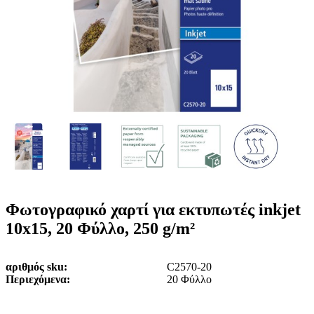
ε
o
n
ν
b
u
ο
i
l
e
Φωτογραφικό χαρτί για εκτυπωτές inkjet
10x15, 20 Φύλλο, 250 g/m²
αριθμός sku
C2570-20
Περιεχόμενα
20 Φύλλο