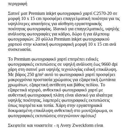
περιγραφή
Σατινέ ματ Premium inkjet φωτογραφικό χαρτί C2570-20 σε
μορφή 10 x 15 cm προσφέρει επαγγελματική ποιότητα για τις
υψηλότερες απαιτήσεις για αίσθηση εργαστηριακής
ποιότητας φωτογραφίας. Ιδανικό για επαγγελματικές, υψηλής
ανάλυσης φωτογραφίες για κάδρο, δώρο ή για άλμπουμ
φωτογραφιών. 20 φύλλα Premium inkjet φωτογραφικού
χαρτιού στην κλασική φωτογραφική μορφή 10 x 15 cm ανά
συσκευασία.
Το Premium φωτογραφικό χαρτί επιτρέπει ειδικές
φωτογραφικές εκτυπώσεις σε υψηλή ανάλυση έως 9660 dpi
χάρη στη σατινέ ματ υψηλής τεχνολογίας ειδική επικάλυψη.
Με βάρος 250 g/m² αυτό το φωτογραφικό χαρτί προσφέρει
μακροχρόνια προστασία χρώματος για εξαιρετική ζωντάνια
χρωμάτων, εξαιρετική αντίθεση και βάθος πεδίου. Το
εξαιρετικά ισχυρό, ανθεκτικό φωτογραφικό χαρτί με
αυθεντική φωτογραφική πλάτη είναι ιδανικό για ιδιαίτερα
υψηλής ποιότητας, λαμπερές φωτογραφικές εκτυπώσεις
όπως πορτρέτα και τοπία. Χάρη στην εργαστηριακά
δοκιμασμένη επικάλυψη ανθεκτική στο μουτζούρωμα, οι
φωτογραφικές εκτυπώσεις στεγνώνουν αμέσως!
Σκεφτείτε και νοιαστείτε - η Avery Zweckform είναι