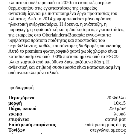
κλιματικά ουδέτερη από το 2020: οι εκπομπές αερίων
θερμοκηπίου στις εγκαταστάσεις της εταιρείας
αντισταθμίζονται με πιστοποιημένα έργα προστασίας του
κλίματος. Από το 2014 χρησιμοποιείται μόνο πράσινη
ηλεκτρική ενέργεια/αέριο. Η έρευνα, η ανάπτυξη, η
παραγωγή, η εφοδιαστική και η διοίκηση στις εγκαταστάσεις
της εταιρείας στο Oberlaindern/Βαυαρία εγγυώνται τα
υψηλότερα πρότυπα ποιότητας και προστασίας του
περιβάλλοντος, καθώς και σύντομες διαδρομές παράδοσης.
Αυτό το premium φωτογραφικό χαρτί χωρίς χλώριο είναι
κατασκευασμένο από 100% πιστοποιημένο από το FSC®
υλικό χαρτιού από υπεύθυνα διαχειριζόμενα δάση. Η
ανθεκτική και στιβαρή συσκευασία είναι κατασκευασμένη
από ανακυκλωμένο υλικό.
προδιαγραφή
Περιεχόμενα
20 Φύλλο
μορφή
10x15
Πάχος υλικού
250 g/m²
χρώμα
λευκό
επιφάνεια
σατινέ-ματ
Επίστρωση επιφάνειας
επίστρωση μίας όψης
Τονίζων
στεγνώνει αμέσως