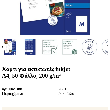
ε
o
n
ν
b
u
ο
i
l
e
Χαρτί για εκτυπωτές inkjet
A4, 50 Φύλλο, 200 g/m²
αριθμός sku
2681
Περιεχόμενα
50 Φύλλο