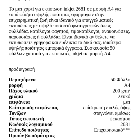
Το ματ χαρτί για εκτύπωση inkjet 2681 σε μορφή A4 για
ευρύ φάσμα υψηλής ποιότητας εφαρμογών στην
επιχειρηματική ζωή είναι ιδανικό για επαγγελματικές
εκτυπώσεις με υψηλό ποσοστό φωτογραφιών όπως
φυλλάδια, κατάλογοι φαγητού, τιμοκατάλογοι, ανακοινώσεις,
παρουσιάσεις ή φυλλάδια. Είναι ιδανικό αν θέλετε να
εκτυπώσετε γρήγορα και ευέλικτα τα δικά σας, ιδιαίτερα
υψηλής ποιότητας εμπορικά έγγραφα. Συσκευασία 50
φύλλων χαρτιού για εκτυπωτές inkjet σε μορφή A4.
προδιαγραφή
Περιεχόμενα
50 Φύλλο
μορφή
A4
Πάχος υλικού
200 g/m²
χρώμα
λευκό
επιφάνεια
ματ
Επίστρωση επιφάνειας
επίστρωση διπλής όψης
Τονίζων
στεγνώνει αμέσως
Τύπος εκτυπωτή
ψεκασμού
Κωδικός λογισμικού
2681
Επίπεδο ποιότητας
Επιχειρησιακό***
Προϊόν βιωσιμότητας