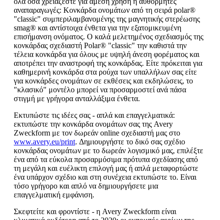
όλα όσα χρειάζεστε για άμεση χρήση ή αυθόρμητες
αναπαραγωγές: Κονκάρδα ονομάτων από τη σειρά polar®
"classic" συμπεριλαμβανομένης της μαγνητικής στερέωσης
smag® και αντίστοιχα ένθετα για την εξατομικευμένη
επισήμανση ονόματος. Ο καλά μελετημένος σχεδιασμός της
κονκάρδας σχεδιαστή Polar® "classic" την καθιστά την
τέλεια κονκάρδα για όλους με υψηλή άνεση φορέματος και
αποτρέπει την αναστροφή της κονκάρδας. Είτε πρόκειται για
καθημερινή κονκάρδα στα ρούχα των υπαλλήλων σας είτε
για κονκάρδες ονομάτων σε εκθέσεις και εκδηλώσεις, το
"κλασικό" μοντέλο μπορεί να προσαρμοστεί ανά πάσα
στιγμή με γρήγορα ανταλλάξιμα ένθετα.
Εκτυπώστε τις ιδέες σας - απλά και επαγγελματικά:
εκτυπώστε την κονκάρδα ονομάτων σας της Avery
Zweckform με τον δωρεάν online σχεδιαστή μας στο
www.avery.eu/print
. Δημιουργήστε το δικό σας σχέδιο
κονκάρδας ονομάτων με το δωρεάν λογισμικό μας, επιλέξτε
ένα από τα εύκολα προσαρμόσιμα πρότυπα σχεδίασης από
τη μεγάλη και ευέλικτη επιλογή μας ή απλά μεταφορτώστε
ένα υπάρχον σχέδιο και στη συνέχεια εκτυπώστε το. Είναι
τόσο γρήγορο και απλό να δημιουργήσετε μια
επαγγελματική εμφάνιση.
Σκεφτείτε και φροντίστε - η Avery Zweckform είναι