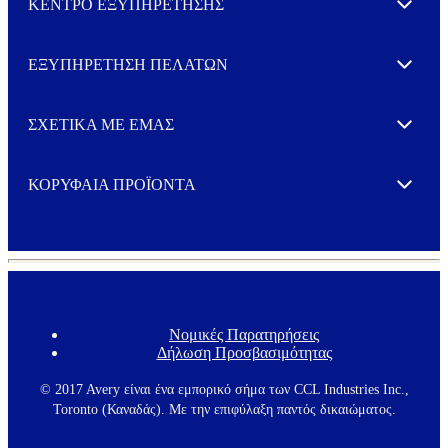
ΚΕΝΤΡΟ ΕΞΥΠΗΡΕΤΗΣΗΣ
Expand
ΕΞΥΠΗΡΕΤΗΣΗ ΠΕΛΑΤΩΝ
Expand
ΣΧΕΤΙΚΑ ΜΕ ΕΜΑΣ
Expand
ΚΟΡΥΦΑΙΑ ΠΡΟΪΟΝΤΑ
Expand
Νομικές Παρατηρήσεις
F
Δήλωση Προσβασιμότητας
o
o
t
© 2017 Avery είναι ένα εμπορικό σήμα των CCL Industries Inc.,
e
Toronto (Καναδάς). Με την επιφύλαξη παντός δικαιώματος.
r
m