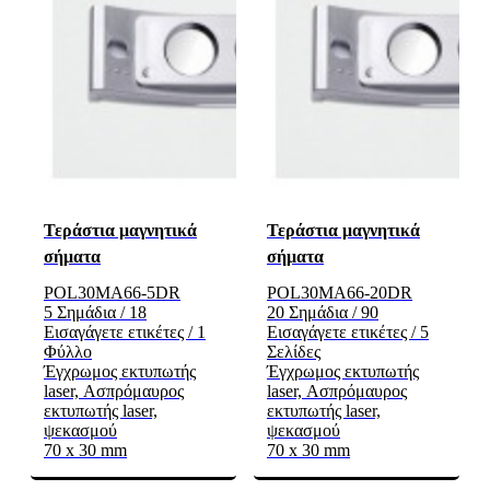
Τεράστια μαγνητικά
Τεράστια μαγνητικά
σήματα
σήματα
POL30MA66-5DR
POL30MA66-20DR
5 Σημάδια / 18
20 Σημάδια / 90
Εισαγάγετε ετικέτες / 1
Εισαγάγετε ετικέτες / 5
Φύλλο
Σελίδες
Έγχρωμος εκτυπωτής
Έγχρωμος εκτυπωτής
laser, Ασπρόμαυρος
laser, Ασπρόμαυρος
εκτυπωτής laser,
εκτυπωτής laser,
ψεκασμού
ψεκασμού
70 x 30 mm
70 x 30 mm