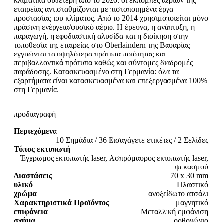
κλιματικά ουδέτερη από το 2020: οι εκπομπές αερίων της
εταιρείας αντισταθμίζονται με πιστοποιημένα έργα
προστασίας του κλίματος. Από το 2014 χρησιμοποιείται μόνο
πράσινη ενέργεια/φυσικό αέριο. Η έρευνα, η ανάπτυξη, η
παραγωγή, η εφοδιαστική αλυσίδα και η διοίκηση στην
τοποθεσία της εταιρείας στο Oberlaindern της Βαυαρίας
εγγυώνται τα υψηλότερα πρότυπα ποιότητας και
περιβαλλοντικά πρότυπα καθώς και σύντομες διαδρομές
παράδοσης. Κατασκευασμένο στη Γερμανία: όλα τα
εξαρτήματα είναι κατασκευασμένα και επεξεργασμένα 100%
στη Γερμανία.
προδιαγραφή
Περιεχόμενα
10 Σημάδια / 36 Εισαγάγετε ετικέτες / 2 Σελίδες
Τύπος εκτυπωτή
Έγχρωμος εκτυπωτής laser, Ασπρόμαυρος εκτυπωτής laser,
ψεκασμού
Διαστάσεις
70 x 30 mm
υλικό
Πλαστικό
χρώμα
ανοξείδωτο ατσάλι
Χαρακτηριστικά Προϊόντος
μαγνητικό
επιφάνεια
Μεταλλική εμφάνιση
σχήμα
ορθογώνιο