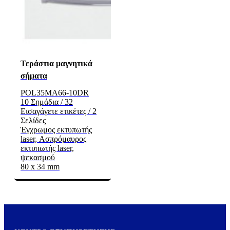
Τεράστια μαγνητικά
σήματα
POL35MA66-10DR
10 Σημάδια / 32
Εισαγάγετε ετικέτες / 2
Σελίδες
Έγχρωμος εκτυπωτής
laser, Ασπρόμαυρος
εκτυπωτής laser,
ψεκασμού
80 x 34 mm