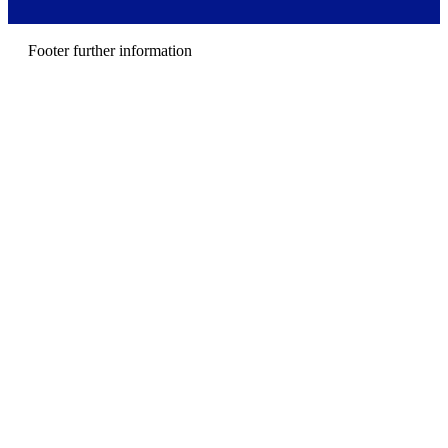
e
n
u
Footer further information