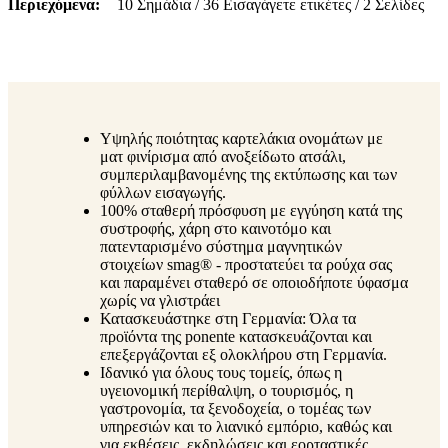
Περιεχόμενα
10 Σημάδια / 36 Εισαγάγετε ετικέτες / 2 Σελίδες
Υψηλής ποιότητας καρτελάκια ονομάτων με
ματ φινίρισμα από ανοξείδωτο ατσάλι,
συμπεριλαμβανομένης της εκτύπωσης και των
φύλλων εισαγωγής.
100% σταθερή πρόσφυση με εγγύηση κατά της
συστροφής, χάρη στο καινοτόμο και
πατενταρισμένο σύστημα μαγνητικών
στοιχείων smag® - προστατεύει τα ρούχα σας
και παραμένει σταθερό σε οποιοδήποτε ύφασμα
χωρίς να γλιστράει
Κατασκευάστηκε στη Γερμανία: Όλα τα
προϊόντα της ponente κατασκευάζονται και
επεξεργάζονται εξ ολοκλήρου στη Γερμανία.
Ιδανικό για όλους τους τομείς, όπως η
υγειονομική περίθαλψη, ο τουρισμός, η
γαστρονομία, τα ξενοδοχεία, ο τομέας των
υπηρεσιών και το λιανικό εμπόριο, καθώς και
για εκθέσεις, εκδηλώσεις και εορταστικές