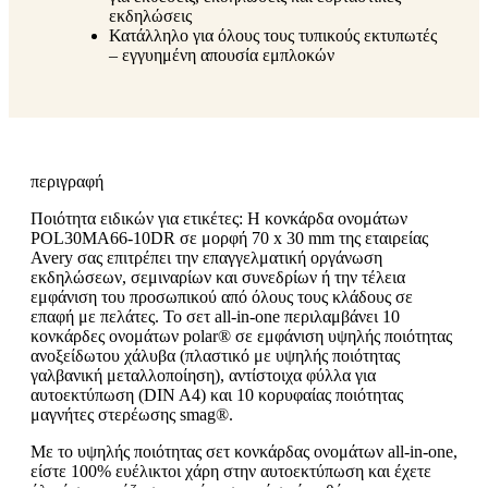
εκδηλώσεις
Κατάλληλο για όλους τους τυπικούς εκτυπωτές
– εγγυημένη απουσία εμπλοκών
περιγραφή
Ποιότητα ειδικών για ετικέτες: Η κονκάρδα ονομάτων
POL30MA66-10DR σε μορφή 70 x 30 mm της εταιρείας
Avery σας επιτρέπει την επαγγελματική οργάνωση
εκδηλώσεων, σεμιναρίων και συνεδρίων ή την τέλεια
εμφάνιση του προσωπικού από όλους τους κλάδους σε
επαφή με πελάτες. Το σετ all-in-one περιλαμβάνει 10
κονκάρδες ονομάτων polar® σε εμφάνιση υψηλής ποιότητας
ανοξείδωτου χάλυβα (πλαστικό με υψηλής ποιότητας
γαλβανική μεταλλοποίηση), αντίστοιχα φύλλα για
αυτοεκτύπωση (DIN A4) και 10 κορυφαίας ποιότητας
μαγνήτες στερέωσης smag®.
Με το υψηλής ποιότητας σετ κονκάρδας ονομάτων all-in-one,
είστε 100% ευέλικτοι χάρη στην αυτοεκτύπωση και έχετε