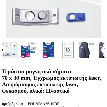
ε
o
n
ν
b
u
ο
i
l
e
Τεράστια μαγνητικά σήματα
70 x 30 mm, Έγχρωμος εκτυπωτής laser,
Ασπρόμαυρος εκτυπωτής laser,
ψεκασμού, υλικό: Πλαστικό
αριθμός sku
POL30MA66-10DR