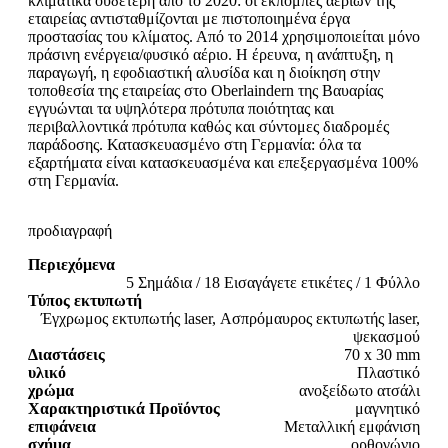
κλιματικά ουδέτερη από το 2020: οι εκπομπές αερίων της
εταιρείας αντισταθμίζονται με πιστοποιημένα έργα
προστασίας του κλίματος. Από το 2014 χρησιμοποιείται μόνο
πράσινη ενέργεια/φυσικό αέριο. Η έρευνα, η ανάπτυξη, η
παραγωγή, η εφοδιαστική αλυσίδα και η διοίκηση στην
τοποθεσία της εταιρείας στο Oberlaindern της Βαυαρίας
εγγυώνται τα υψηλότερα πρότυπα ποιότητας και
περιβαλλοντικά πρότυπα καθώς και σύντομες διαδρομές
παράδοσης. Κατασκευασμένο στη Γερμανία: όλα τα
εξαρτήματα είναι κατασκευασμένα και επεξεργασμένα 100%
στη Γερμανία.
προδιαγραφή
Περιεχόμενα
5 Σημάδια / 18 Εισαγάγετε ετικέτες / 1 Φύλλο
Τύπος εκτυπωτή
Έγχρωμος εκτυπωτής laser, Ασπρόμαυρος εκτυπωτής laser,
ψεκασμού
Διαστάσεις
70 x 30 mm
υλικό
Πλαστικό
χρώμα
ανοξείδωτο ατσάλι
Χαρακτηριστικά Προϊόντος
μαγνητικό
επιφάνεια
Μεταλλική εμφάνιση
σχήμα
ορθογώνιο