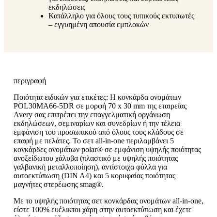
εκδηλώσεις
Κατάλληλο για όλους τους τυπικούς εκτυπωτές
– εγγυημένη απουσία εμπλοκών
περιγραφή
Ποιότητα ειδικών για ετικέτες: Η κονκάρδα ονομάτων
POL30MA66-5DR σε μορφή 70 x 30 mm της εταιρείας
Avery σας επιτρέπει την επαγγελματική οργάνωση
εκδηλώσεων, σεμιναρίων και συνεδρίων ή την τέλεια
εμφάνιση του προσωπικού από όλους τους κλάδους σε
επαφή με πελάτες. Το σετ all-in-one περιλαμβάνει 5
κονκάρδες ονομάτων polar® σε εμφάνιση υψηλής ποιότητας
ανοξείδωτου χάλυβα (πλαστικό με υψηλής ποιότητας
γαλβανική μεταλλοποίηση), αντίστοιχα φύλλα για
αυτοεκτύπωση (DIN A4) και 5 κορυφαίας ποιότητας
μαγνήτες στερέωσης smag®.
Με το υψηλής ποιότητας σετ κονκάρδας ονομάτων all-in-one,
είστε 100% ευέλικτοι χάρη στην αυτοεκτύπωση και έχετε