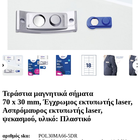
ε
o
n
ν
b
u
ο
i
l
e
Τεράστια μαγνητικά σήματα
70 x 30 mm, Έγχρωμος εκτυπωτής laser,
Ασπρόμαυρος εκτυπωτής laser,
ψεκασμού, υλικό: Πλαστικό
αριθμός sku
POL30MA66-5DR