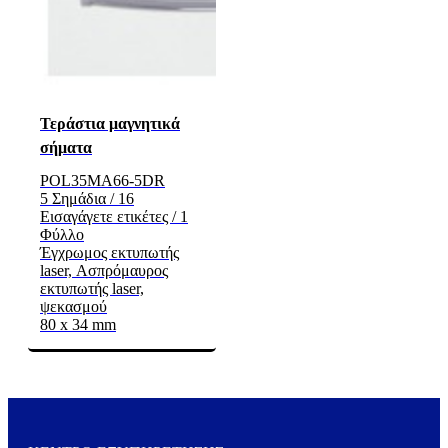
Τεράστια μαγνητικά
σήματα
POL35MA66-5DR
5 Σημάδια / 16
Εισαγάγετε ετικέτες / 1
Φύλλο
Έγχρωμος εκτυπωτής
laser, Ασπρόμαυρος
εκτυπωτής laser,
ψεκασμού
80 x 34 mm