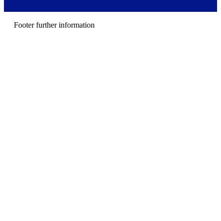
e
n
u
Footer further information