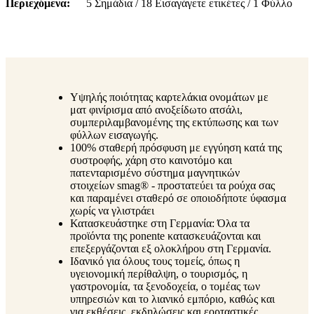
Περιεχόμενα
5 Σημάδια / 18 Εισαγάγετε ετικέτες / 1 Φύλλο
Υψηλής ποιότητας καρτελάκια ονομάτων με
ματ φινίρισμα από ανοξείδωτο ατσάλι,
συμπεριλαμβανομένης της εκτύπωσης και των
φύλλων εισαγωγής.
100% σταθερή πρόσφυση με εγγύηση κατά της
συστροφής, χάρη στο καινοτόμο και
πατενταρισμένο σύστημα μαγνητικών
στοιχείων smag® - προστατεύει τα ρούχα σας
και παραμένει σταθερό σε οποιοδήποτε ύφασμα
χωρίς να γλιστράει
Κατασκευάστηκε στη Γερμανία: Όλα τα
προϊόντα της ponente κατασκευάζονται και
επεξεργάζονται εξ ολοκλήρου στη Γερμανία.
Ιδανικό για όλους τους τομείς, όπως η
υγειονομική περίθαλψη, ο τουρισμός, η
γαστρονομία, τα ξενοδοχεία, ο τομέας των
υπηρεσιών και το λιανικό εμπόριο, καθώς και
για εκθέσεις, εκδηλώσεις και εορταστικές