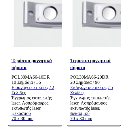
Τεράστια μαγνητικά
Τεράστια μαγνητικά
σήματα
σήματα
POL30MA66-10DR
POL30MA66-20DR
10 Σημάδια / 36
20 Σημάδια / 90
Εισαγάγετε ετικέτες / 2
Εισαγάγετε ετικέτες / 5
Σελίδες
Σελίδες
Έγχρωμος εκτυπωτής
Έγχρωμος εκτυπωτής
laser, Ασπρόμαυρος
laser, Ασπρόμαυρος
εκτυπωτής laser,
εκτυπωτής laser,
ψεκασμού
ψεκασμού
70 x 30 mm
70 x 30 mm