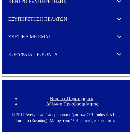
ΚΕΝΤΡΟ ΕΞΥΠΗΡΕΤΗΣΗΣ
Expand
ΕΞΥΠΗΡΕΤΗΣΗ ΠΕΛΑΤΩΝ
Expand
ΣΧΕΤΙΚΑ ΜΕ ΕΜΑΣ
Expand
ΚΟΡΥΦΑΙΑ ΠΡΟΪΟΝΤΑ
Expand
Νομικές Παρατηρήσεις
F
Δήλωση Προσβασιμότητας
o
o
t
© 2017 Avery είναι ένα εμπορικό σήμα των CCL Industries Inc.,
e
Toronto (Καναδάς). Με την επιφύλαξη παντός δικαιώματος.
r
m