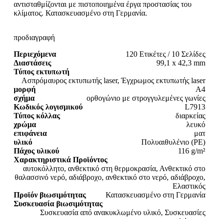
αντισταθμίζονται με πιστοποιημένα έργα προστασίας του
κλίματος. Κατασκευασμένο στη Γερμανία.
προδιαγραφή
Περιεχόμενα
120 Ετικέτες / 10 Σελίδες
Διαστάσεις
99,1 x 42,3 mm
Τύπος εκτυπωτή
Ασπρόμαυρος εκτυπωτής laser, Έγχρωμος εκτυπωτής laser
μορφή
A4
σχήμα
ορθογώνιο με στρογγυλεμένες γωνίες
Κωδικός λογισμικού
L7913
Τύπος κόλλας
διαρκείας
χρώμα
λευκό
επιφάνεια
ματ
υλικό
Πολυαιθυλένιο (PE)
Πάχος υλικού
116 g/m²
Χαρακτηριστικά Προϊόντος
αυτοκόλλητο, ανθεκτικό στη θερμοκρασία, Ανθεκτικό στο
θαλασσινό νερό, αδιάβροχο, ανθεκτικό στο νερό, αδιάβροχο,
Ελαστικός
Προϊόν βιωσιμότητας
Κατασκευασμένο στη Γερμανία
Συσκευασία βιωσιμότητας
Συσκευασία από ανακυκλωμένο υλικό, Συσκευασίες