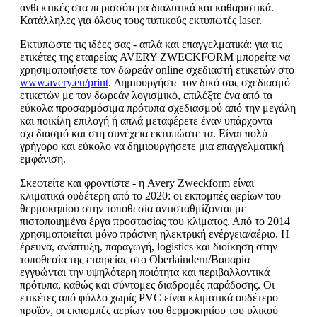
ανθεκτικές στα περισσότερα διαλυτικά και καθαριστικά.
Κατάλληλες για όλους τους τυπικούς εκτυπωτές laser.
Εκτυπώστε τις ιδέες σας - απλά και επαγγελματικά: για τις
ετικέτες της εταιρείας AVERY ZWECKFORM μπορείτε να
χρησιμοποιήσετε τον δωρεάν online σχεδιαστή ετικετών στο
www.avery.eu/print
. Δημιουργήστε τον δικό σας σχεδιασμό
ετικετών με τον δωρεάν λογισμικό, επιλέξτε ένα από τα
εύκολα προσαρμόσιμα πρότυπα σχεδιασμού από την μεγάλη
και ποικίλη επιλογή ή απλά μεταφέρετε έναν υπάρχοντα
σχεδιασμό και στη συνέχεια εκτυπώστε τα. Είναι πολύ
γρήγορο και εύκολο να δημιουργήσετε μια επαγγελματική
εμφάνιση.
Σκεφτείτε και φροντίστε - η Avery Zweckform είναι
κλιματικά ουδέτερη από το 2020: οι εκπομπές αερίων του
θερμοκηπίου στην τοποθεσία αντισταθμίζονται με
πιστοποιημένα έργα προστασίας του κλίματος. Από το 2014
χρησιμοποιείται μόνο πράσινη ηλεκτρική ενέργεια/αέριο. Η
έρευνα, ανάπτυξη, παραγωγή, logistics και διοίκηση στην
τοποθεσία της εταιρείας στο Oberlaindern/Βαυαρία
εγγυώνται την υψηλότερη ποιότητα και περιβαλλοντικά
πρότυπα, καθώς και σύντομες διαδρομές παράδοσης. Οι
ετικέτες από φύλλο χωρίς PVC είναι κλιματικά ουδέτερο
προϊόν, οι εκπομπές αερίων του θερμοκηπίου του υλικού