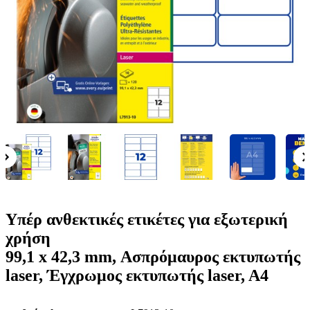
ε
o
n
ν
b
u
ο
i
l
e
Υπέρ ανθεκτικές ετικέτες για εξωτερική
χρήση
99,1 x 42,3 mm, Ασπρόμαυρος εκτυπωτής
laser, Έγχρωμος εκτυπωτής laser, A4