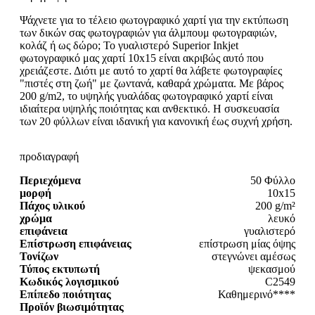
Ψάχνετε για το τέλειο φωτογραφικό χαρτί για την εκτύπωση
των δικών σας φωτογραφιών για άλμπουμ φωτογραφιών,
κολάζ ή ως δώρο; Το γυαλιστερό Superior Inkjet
φωτογραφικό μας χαρτί 10x15 είναι ακριβώς αυτό που
χρειάζεστε. Διότι με αυτό το χαρτί θα λάβετε φωτογραφίες
"πιστές στη ζωή" με ζωντανά, καθαρά χρώματα. Με βάρος
200 g/m2, το υψηλής γυαλάδας φωτογραφικό χαρτί είναι
ιδιαίτερα υψηλής ποιότητας και ανθεκτικό. Η συσκευασία
των 20 φύλλων είναι ιδανική για κανονική έως συχνή χρήση.
προδιαγραφή
Περιεχόμενα
50 Φύλλο
μορφή
10x15
Πάχος υλικού
200 g/m²
χρώμα
λευκό
επιφάνεια
γυαλιστερό
Επίστρωση επιφάνειας
επίστρωση μίας όψης
Τονίζων
στεγνώνει αμέσως
Τύπος εκτυπωτή
ψεκασμού
Κωδικός λογισμικού
C2549
Επίπεδο ποιότητας
Καθημερινό****
Προϊόν βιωσιμότητας