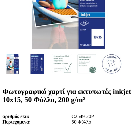
ε
o
n
ν
b
u
ο
i
l
e
Φωτογραφικό χαρτί για εκτυπωτές inkjet
10x15, 50 Φύλλο, 200 g/m²
αριθμός sku
C2549-20P
Περιεχόμενα
50 Φύλλο